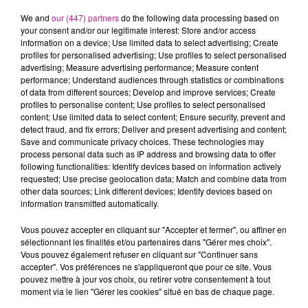
14 septembre 2022 - 2 min 47 sec
We and
our (447) partners
do the following data processing based on
68 NEWS DU 14 SEPTEMBRE
your consent and/or our legitimate interest: Store and/or access
information on a device; Use limited data to select advertising; Create
profiles for personalised advertising; Use profiles to select personalised
Retrouvez les 68 news du 14 septembre
advertising; Measure advertising performance; Measure content
performance; Understand audiences through statistics or combinations
of data from different sources; Develop and improve services; Create
profiles to personalise content; Use profiles to select personalised
content; Use limited data to select content; Ensure security, prevent and
detect fraud, and fix errors; Deliver and present advertising and content;
Save and communicate privacy choices. These technologies may
process personal data such as IP address and browsing data to offer
following functionalities: Identify devices based on information actively
requested; Use precise geolocation data; Match and combine data from
other data sources; Link different devices; Identify devices based on
information transmitted automatically.
TITRES DIFFUSÉS
Vous pouvez accepter en cliquant sur "Accepter et fermer", ou affiner en
sélectionnant les finalités et/ou partenaires dans "Gérer mes choix".
Vous pouvez également refuser en cliquant sur "Continuer sans
9h53
9h53
9h50
9h50
9h46
9h46
accepter". Vos préférences ne s'appliqueront que pour ce site. Vous
pouvez mettre à jour vos choix, ou retirer votre consentement à tout
moment via le lien "Gérer les cookies" situé en bas de chaque page.