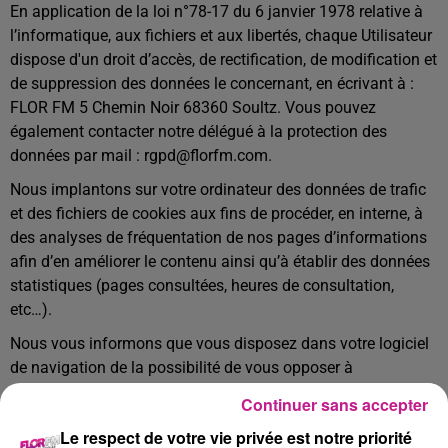
En application de la loi n°78-17 du 6 janvier 1978 relative à
l’informatique, aux fichiers et aux libertés, chaque Utilisateur
dispose d'un droit d’accès, de rectification, de modification et
de suppression des données le concernant, en écrivant à :
FLOR FM 5 Chemin Noir 68360 Soultz. Vous pouvez
également contacter notre délégué à la protection des
données par mail : rgpd@florfm.com.
Nous implantons sur votre ordinateur des données de trafic
et des fichiers de cookies aux fins de procéder, en interne, à
des analyses de fréquentation de nos pages d’informations
afin d’en améliorer le contenu ainsi qu’à établir des données
statistiques (pages consultées, heures de consultation,
etc…).
Nous vous informons que vous disposez dans votre logiciel
de navigation de la possibilité de vous opposer à
l’enregistrement de cookies dans votre ordinateur.
Continuer sans accepter
Le respect de votre vie privée est notre priorité