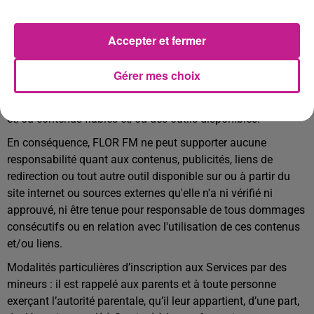
liste soit exhaustive) ainsi que les liens de redirection vers
d'autres sites, présents sur le site, ne font l'objet d'aucun
contrôle ni garantie. La responsabilité de FLOR FM et/ou de
Accepter et fermer
ses partenaires ne pourra être engagée du fait de l'utilisation
des informations, contenus fournis et/ou des outils, liens
Gérer mes choix
mis à disposition sur ce site, et ce malgré les efforts mis en
œuvre pour fournir aux utilisateurs du site des informations
et/ou contenus fiables et/ou des outils disponibles.
En conséquence, FLOR FM ne peut supporter aucune
responsabilité quant aux contenus, publicités, liens de
redirection ou tout autre outil disponible sur ou à partir du
site internet ou sources externes qu'elle n'a ni vérifié ni
approuvé, ni être tenue pour responsable de tous dommages
consécutifs ou en relation avec l'utilisation de ces contenus
et/ou liens.
Modalités particulières d’inscription aux Services par des
mineurs : il est rappelé aux parents et à toute personne
exerçant l’autorité parentale, qu’il leur appartient, d’une part,