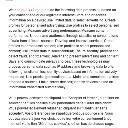
Toute représentation totale ou partielle de ce site et/ou d'un
We and
our (447) partners
do the following data processing based on
de ses contenus par quelque procédé que ce soit, sans
your consent and/or our legitimate interest: Store and/or access
l’autorisation expresse de FLOR FM est interdite et
information on a device; Use limited data to select advertising; Create
constituerait une contrefaçon sanctionnée par les articles
profiles for personalised advertising; Use profiles to select personalised
advertising; Measure advertising performance; Measure content
L.335-2 et suivants du Code de la Propriété Intellectuelle.
performance; Understand audiences through statistics or combinations
De même l'extraction et/ou la réutilisation des bases de
of data from different sources; Develop and improve services; Create
profiles to personalise content; Use profiles to select personalised
données figurant sur le site, dont FLOR FM est productrice,
content; Use limited data to select content; Ensure security, prevent and
est interdite au sens des articles L.342-1 et L.342-2 du code
detect fraud, and fix errors; Deliver and present advertising and content;
de la propriété intellectuelle.
Save and communicate privacy choices. These technologies may
process personal data such as IP address and browsing data to offer
Les marques et logos figurant sur le site sont des marques
following functionalities: Identify devices based on information actively
requested; Use precise geolocation data; Match and combine data from
déposées.
other data sources; Link different devices; Identify devices based on
Toute reproduction totale ou partielle de ces marques et/ou
information transmitted automatically.
de ces logos, effectuée à partir des éléments du site sans
Vous pouvez accepter en cliquant sur "Accepter et fermer", ou affiner en
l’autorisation expresse de FLOR FM est donc prohibée, au
sélectionnant les finalités et/ou partenaires dans "Gérer mes choix".
sens de l’article L.713-2 du Code de la Propriété Intellectuelle.
Vous pouvez également refuser en cliquant sur "Continuer sans
accepter". Vos préférences ne s'appliqueront que pour ce site. Vous
Tous les contenus (tels que les images, photographies, sons,
pouvez mettre à jour vos choix, ou retirer votre consentement à tout
vidéos, logos, marques, éléments graphiques, sans que cette
moment via le lien "Gérer les cookies" situé en bas de chaque page.