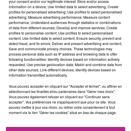
your consent and/or our legitimate interest: Store and/or access
la photo de profil, qui ne suit plus aucun autre compte.
Seul
information on a device; Use limited data to select advertising; Create
subsiste son prénom, Benito Antonio et un lien pour écouter
profiles for personalised advertising; Use profiles to select personalised
advertising; Measure advertising performance; Measure content
son album "Debi tirar mas fotos"
( J'aurais dû prendre plus
performance; Understand audiences through statistics or combinations
de photos). Le compte TikTok de Bad Bunny, suivi par 39
of data from different sources; Develop and improve services; Create
millions d'abonnés, est lui toujours là.
profiles to personalise content; Use profiles to select personalised
content; Use limited data to select content; Ensure security, prevent and
Juste pour info : Le concert de Bad Bunny dimanche au
detect fraud, and fix errors; Deliver and present advertising and content;
Save and communicate privacy choices. These technologies may
Super Bowl a battu sur Youtube le record de visionnages en
process personal data such as IP address and browsing data to offer
24 heures, dépassant les 48 millions.
following functionalities: Identify devices based on information actively
requested; Use precise geolocation data; Match and combine data from
TITRES DIFFUSÉS
Voir plus
other data sources; Link different devices; Identify devices based on
information transmitted automatically.
Vous pouvez accepter en cliquant sur "Accepter et fermer", ou affiner en
13h12
13h12
13h08
13h08
13h06
13h06
sélectionnant les finalités et/ou partenaires dans "Gérer mes choix".
Vous pouvez également refuser en cliquant sur "Continuer sans
accepter". Vos préférences ne s'appliqueront que pour ce site. Vous
pouvez mettre à jour vos choix, ou retirer votre consentement à tout
moment via le lien "Gérer les cookies" situé en bas de chaque page.
LUCENZO
RIHANNA
MAUVAIS DJO