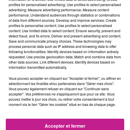
au Zénith de Strasbourg)
profiles for personalised advertising; Use profiles to select personalised
advertising; Measure advertising performance; Measure content
Notons que lors de cette vague de nomination,
d’autres
performance; Understand audiences through statistics or combinations
of data from different sources; Develop and improve services; Create
personnalités ont eu droit à cet honneur dont la chanteuse et
profiles to personalise content; Use profiles to select personalised
comédienne Camélia Jordana
, l'acteur et réalisateur Franck
content; Use limited data to select content; Ensure security, prevent and
Gastambide, le chorégraphe Mehdi Kerkouche, l'artiste Zaho
detect fraud, and fix errors; Deliver and present advertising and content;
Save and communicate privacy choices. These technologies may
de Sagazan.
process personal data such as IP address and browsing data to offer
TITRES DIFFUSÉS
following functionalities: Identify devices based on information actively
Voir plus
requested; Use precise geolocation data; Match and combine data from
other data sources; Link different devices; Identify devices based on
information transmitted automatically.
13h48
13h48
13h45
13h45
13h36
13h36
Vous pouvez accepter en cliquant sur "Accepter et fermer", ou affiner en
sélectionnant les finalités et/ou partenaires dans "Gérer mes choix".
Vous pouvez également refuser en cliquant sur "Continuer sans
accepter". Vos préférences ne s'appliqueront que pour ce site. Vous
pouvez mettre à jour vos choix, ou retirer votre consentement à tout
moment via le lien "Gérer les cookies" situé en bas de chaque page.
KLAAN
AMBRE
TEDDY SWIMS
Cafe Con Ron
J'me Demande
Mr Know It All
Accepter et fermer
13h33
13h33
13h31
13h31
13h28
13h28