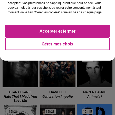
accepter". Vos préférences ne s'appliqueront que pour ce site. Vous
pouvez mettre à jour vos choix, ou retirer votre consentement à tout
12h50
12h50
12h48
12h48
12h39
12h39
moment via le lien "Gérer les cookies" situé en bas de chaque page.
Accepter et fermer
Gérer mes choix
LIBIANCA
AMIR
OFENBACH
People
A L'imparfaite
Four To The Floor
12h36
12h36
12h34
12h34
12h28
12h28
ARIANA GRANDE
FRANGLISH
MARTIN GARRIX
Hate That I Made You
Generation Impolie
Animals*
Love Me
12h26
12h26
12h23
12h23
12h15
12h15