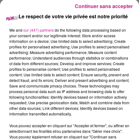
Continuer sans accepter
Le respect de votre vie privée est notre priorité
We and
our (447) partners
do the following data processing based on
your consent and/or our legitimate interest: Store and/or access
information on a device; Use limited data to select advertising; Create
Voir cette publication sur Instagram
profiles for personalised advertising; Use profiles to select personalised
advertising; Measure advertising performance; Measure content
performance; Understand audiences through statistics or combinations
of data from different sources; Develop and improve services; Create
profiles to personalise content; Use profiles to select personalised
content; Use limited data to select content; Ensure security, prevent and
detect fraud, and fix errors; Deliver and present advertising and content;
Save and communicate privacy choices. These technologies may
process personal data such as IP address and browsing data to offer
following functionalities: Identify devices based on information actively
requested; Use precise geolocation data; Match and combine data from
other data sources; Link different devices; Identify devices based on
information transmitted automatically.
Une publication partagée par Lewis Capaldi (@lewiscapaldi)
Vous pouvez accepter en cliquant sur "Accepter et fermer", ou affiner en
TITRES DIFFUSÉS
Voir plus
sélectionnant les finalités et/ou partenaires dans "Gérer mes choix".
Vous pouvez également refuser en cliquant sur "Continuer sans