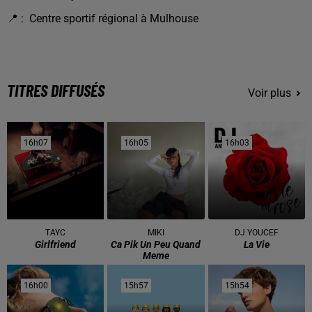
📍 : Centre sportif régional à Mulhouse
TITRES DIFFUSÉS
Voir plus
16h07
16h07
16h05
16h05
16h03
16h03
TAYC
MIKI
DJ YOUCEF
Girlfriend
Ca Pik Un Peu Quand
La Vie
Meme
16h00
16h00
15h57
15h57
15h54
15h54