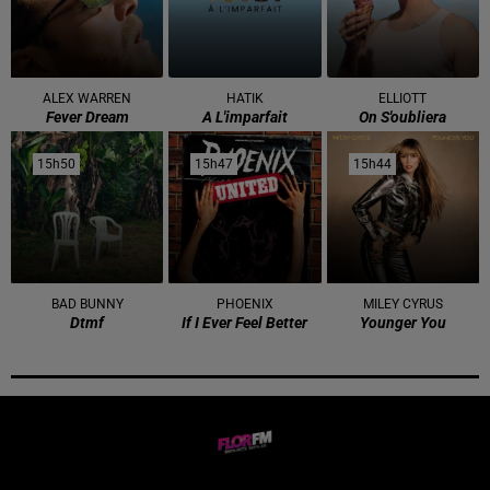
ALEX WARREN
HATIK
ELLIOTT
Fever Dream
A L'imparfait
On S'oubliera
15h50
15h50
15h47
15h47
15h44
15h44
BAD BUNNY
PHOENIX
MILEY CYRUS
Dtmf
If I Ever Feel Better
Younger You