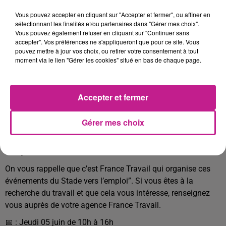
L'opération "Du stade vers l'emploi-Allez hop zum job" se
Vous pouvez accepter en cliquant sur "Accepter et fermer", ou affiner en
sélectionnant les finalités et/ou partenaires dans "Gérer mes choix".
tient demain de 10h00 à 16h00 au centre sportif régional à
Vous pouvez également refuser en cliquant sur "Continuer sans
Mulhouse.
Dès leur arrivée, recruteurs et candidats sont
accepter". Vos préférences ne s'appliqueront que pour ce site. Vous
répartis en équipes mixtes pour participer à des activités
pouvez mettre à jour vos choix, ou retirer votre consentement à tout
moment via le lien "Gérer les cookies" situé en bas de chaque page.
sportives, dans un cadre totalement anonyme. Cette
méthode permet à chacun de mettre en avant ses
compétences humaines et relationnelles.
Accepter et fermer
C’est la promesse de base de cet événement mais demain,
place à la version franco-allemande du Stade vers l'emploi. Il
Gérer mes choix
y aura 24 entreprises participantes, pour moitié allemandes
et pour moitié françaises et 150 candidats allemands et
français.
On vous rappelle que c’est France Travail qui organise ces
événements du Stade vers l’emploi”. Si vous êtes à la
recherche du travail et que cela vous intéresse, renseignez
vous auprès de votre agence France Travail.
📅 : Jeudi 05 juin de 10h à 16h