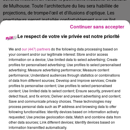
de Mulhouse.
Toute l'architecture du lieu sera habillée de
projections, de trompe-l'œil et d'illusions d'optique. Les
spectateurs seront installés confortablement sur un îlot
Continuer sans accepter
dressé au sein même de l'ancien bassin, ou en hauteur sur
les balcons du monument.
Le respect de votre vie privée est notre priorité
Le spectacle Le Souffle de l'Ill à Mulhouse sera joué à raison
We and
our (447) partners
do the following data processing based on
de 2 à 4 séances quotidiennes selon les dates, pour un total
your consent and/or our legitimate interest: Store and/or access
de 79 représentations d'une durée de 1h10 chacune.
information on a device; Use limited data to select advertising; Create
profiles for personalised advertising; Use profiles to select personalised
📅 : Jusqu'au 29 juin
advertising; Measure advertising performance; Measure content
performance; Understand audiences through statistics or combinations
📍 Lieu : Bains municipaux Pierre & Marie Curie, 7 rue Pierre
of data from different sources; Develop and improve services; Create
et Marie Curie, 68100 Mulhouse
profiles to personalise content; Use profiles to select personalised
content; Use limited data to select content; Ensure security, prevent and
👨‍👩‍👧‍👦 À noter : Spectacle conseillé à partir de 6 ans
detect fraud, and fix errors; Deliver and present advertising and content;
Réservations en ligne pour le Souffle de l'Ill :
Save and communicate privacy choices. These technologies may
process personal data such as IP address and browsing data to offer
www.lesouffledelill.fr
following functionalities: Identify devices based on information actively
requested; Use precise geolocation data; Match and combine data from
other data sources; Link different devices; Identify devices based on
information transmitted automatically.
Nouvelle opération du “Stade vers l‘emploi” :