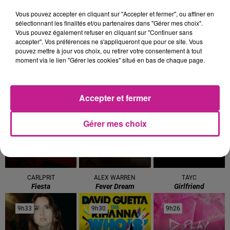
comme pour les grands avec pleins de foodtruck !
Vous pouvez accepter en cliquant sur "Accepter et fermer", ou affiner en
📅 : Du samedi 21 au dmanche 17 août de 18h à 22h
sélectionnant les finalités et/ou partenaires dans "Gérer mes choix".
Vous pouvez également refuser en cliquant sur "Continuer sans
📍 : Square du Général de Gaulle de Mulhouse
accepter". Vos préférences ne s'appliqueront que pour ce site. Vous
pouvez mettre à jour vos choix, ou retirer votre consentement à tout
Plus d'infos sur la
page Facebook de Mulhouse Plage
.
moment via le lien "Gérer les cookies" situé en bas de chaque page.
TITRES DIFFUSÉS
Voir plus
Accepter et fermer
9h46
9h46
9h43
9h43
9h36
9h36
Gérer mes choix
CARLPRIT
ALEX WARREN
TAYC
Fiesta
Fever Dream
Girlfriend
9h33
9h33
9h30
9h30
9h26
9h26