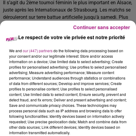
Il s’agit du 2ème tournoi féminin le plus important en Alsace,
juste après les Internationaux de Strasbourg. Les matchs se
dérouleront sur terre battue artificielle jusqu'à samedi. Plus
de 40 joueuses de différentes nationalités participeront à la
Continuer sans accepter
compétition.
Au total, une soixantaine de matchs se
Le respect de votre vie privée est notre priorité
joueront en l’espace de 6 jours.
📅 : Du lundi 23 au samedi 28 juin
We and
our (447) partners
do the following data processing based on
your consent and/or our legitimate interest: Store and/or access
📍 : Kembs
information on a device; Use limited data to select advertising; Create
profiles for personalised advertising; Use profiles to select personalised
Entrée gratuite. Restauration sur place.
advertising; Measure advertising performance; Measure content
performance; Understand audiences through statistics or combinations
of data from different sources; Develop and improve services; Create
profiles to personalise content; Use profiles to select personalised
Vous pouvez profiter de Mulhouse Plage :
content; Use limited data to select content; Ensure security, prevent and
detect fraud, and fix errors; Deliver and present advertising and content;
Le square du Général de Gaulle à Mulhouse reprend ses airs
Save and communicate privacy choices. These technologies may
de station balnéaire urbaine avec le retour très attendu de
process personal data such as IP address and browsing data to offer
Mulhouse Plage !
Durant tout l'été, différents événements
following functionalities: Identify devices based on information actively
requested; Use precise geolocation data; Match and combine data from
seront organisés : des concerts live, des soirées DJ, ciné
other data sources; Link different devices; Identify devices based on
plein air, karaoké etc…
Ambiance détendue pour les petits
information transmitted automatically.