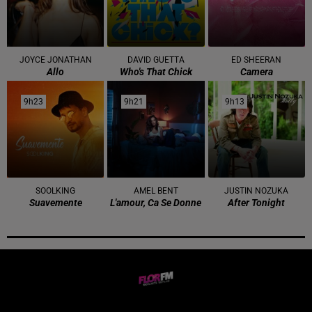
JOYCE JONATHAN
DAVID GUETTA
ED SHEERAN
Allo
Who's That Chick
Camera
9h23
9h23
9h21
9h21
9h13
9h13
SOOLKING
AMEL BENT
JUSTIN NOZUKA
Suavemente
L'amour, Ca Se Donne
After Tonight