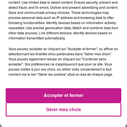
content; Use limited data to select content; Ensure security, prevent and
detect fraud, and fix errors; Deliver and present advertising and content;
Save and communicate privacy choices. These technologies may
8h58
8h58
8h55
8h55
8h51
8h51
process personal data such as IP address and browsing data to offer
following functionalities: Identify devices based on information actively
requested; Use precise geolocation data; Match and combine data from
other data sources; Link different devices; Identify devices based on
information transmitted automatically.
Vous pouvez accepter en cliquant sur "Accepter et fermer", ou affiner en
GIMS
JULIAN PERRETTA
OLIVIA RODRIGO
sélectionnant les finalités et/ou partenaires dans "Gérer mes choix".
Soleil
I Cry
Drop Dead
Vous pouvez également refuser en cliquant sur "Continuer sans
accepter". Vos préférences ne s'appliqueront que pour ce site. Vous
pouvez mettre à jour vos choix, ou retirer votre consentement à tout
8h44
8h44
8h41
8h41
8h37
8h37
moment via le lien "Gérer les cookies" situé en bas de chaque page.
Accepter et fermer
JENIFER
BAD BUNNY
TEDDY SWIMS
Gérer mes choix
Je Danse
Nuevayol
Mr Know It All
8h34
8h34
8h27
8h27
8h23
8h23