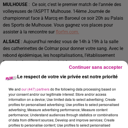
MULHOUSE
: Ce soir, c'est le premier match de l’année des
volleyeuses de l’ASPTT Mulhouse. 14ème Journée de
championnat face à Marcq en Baroeul ce soir 20h au Palais
des Sports de Mulhouse. Vous gagnez vos places pour
assister à la rencontre sur
florfm.com.
ALSACE
: Aujourd’hui rendez vous de 14h à 19h à la salle
des catherinettes de Colmar pour donner votre sang. Avec le
rebond épidémique, les hospitalisations, l’établissement
français du sang à un besoin très urgent de sang. Les
Continuer sans accepter
informations à retrouver sur
le site de l’efs
.
Le respect de votre vie privée est notre priorité
KINGERSHEIM
: Ce samedi, la salle de sport Banana Fit
organise son Banana Cross au décathlon village de
We and
our (447) partners
do the following data processing based on
Kingersheim dès 14h30. Un vrai parcours de course conçu
your consent and/or our legitimate interest: Store and/or access
pour les adultes et les enfants. C’est ouvert sur inscriptions
information on a device; Use limited data to select advertising; Create
profiles for personalised advertising; Use profiles to select personalised
au prix de 5€ pour les adultes et gratuit pour les enfants,
advertising; Measure advertising performance; Measure content
toutes les infos sur le site
sporkrono.fr
.
performance; Understand audiences through statistics or combinations
of data from different sources; Develop and improve services; Create
TITRES DIFFUSÉS
Voir plus
profiles to personalise content; Use profiles to select personalised