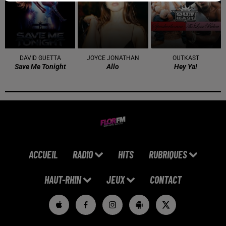
DAVID GUETTA
JOYCE JONATHAN
OUTKAST
Save Me Tonight
Allo
Hey Ya!
ACCUEIL
RADIO
HITS
RUBRIQUES
HAUT-RHIN
JEUX
CONTACT