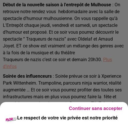
Début de la nouvelle saison à l'entrepôt de Mulhouse
: On
retrouve notre rendez vous hebdomadaire avec la salle de
spectacle d’humour mulhousienne. On vous rappelle qu’à
L'Entrepôt chaque jeudi, vendredi et samedi, un spectacle
d’humour est proposé. Et ce soir vous pourrez découvrir le
spectacle “ Traqueurs de nazis” avec Oldelaf et Arnaud
Joyet. ET ce show est vraiment un mélange des genres avec
à la fois de la musique et du théâtre
Traqueurs de nazis c’est ce soir et demain 20h30.
Plus
d’infos
Soirée des influenceurs
: Soirée prévue ce soir à Xperience
Park Wittenheim. Trampoline, parcours ninja warrior, réalité
augmentée … Et ce soir vous pourrez profiter des toutes ses
infrastructures mais en plus vous pourrez faire la fête et
vous éclater avec les plus gros influenceurs Tik Tok et Insta
Continuer sans accepter
de la région.
Le respect de votre vie privée est notre priorité
La soirée des influenceurs c’est à partir de 19h ce soir à
Xperience Park Wittenheim
.