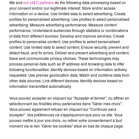
We and
our (447) partners
do the following data processing based on
Les Mulhousiennes
: Courir pour la lutte contre le cancer.
your consent and/or our legitimate interest: Store and/or access
information on a device; Use limited data to select advertising; Create
C’est que ce que vont faire cette année encore Les
profiles for personalised advertising; Use profiles to select personalised
Mulhousiennes. C’est le gros événement sportif et caritatif
advertising; Measure advertising performance; Measure content
du week- end. Les femmes s’élanceront en courant ou en
performance; Understand audiences through statistics or combinations
of data from different sources; Develop and improve services; Create
marchant dimanche matin du stade de l'Ill pour une boucle
profiles to personalise content; Use profiles to select personalised
de 5 km. Demain après midi dès 14h, ce sont les enfants qui
content; Use limited data to select content; Ensure security, prevent and
vont mettre toute leur énergie dans leur course.
detect fraud, and fix errors; Deliver and present advertising and content;
Save and communicate privacy choices. These technologies may
Pour celles et ceux qui se posent la question, la couleur des
process personal data such as IP address and browsing data to offer
tee-shirts cette année, c’est lilas. Il y aura une vague violette
following functionalities: Identify devices based on information actively
dimanche dans les rues de Mulhouse.
requested; Use precise geolocation data; Match and combine data from
other data sources; Link different devices; Identify devices based on
TITRES DIFFUSÉS
Voir plus
information transmitted automatically.
Vous pouvez accepter en cliquant sur "Accepter et fermer", ou affiner en
sélectionnant les finalités et/ou partenaires dans "Gérer mes choix".
11h10
11h10
11h07
11h07
11h03
11h03
Vous pouvez également refuser en cliquant sur "Continuer sans
accepter". Vos préférences ne s'appliqueront que pour ce site. Vous
pouvez mettre à jour vos choix, ou retirer votre consentement à tout
moment via le lien "Gérer les cookies" situé en bas de chaque page.