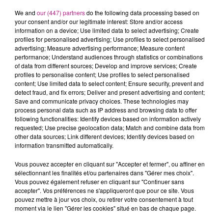
Léon le magicien se produira ce soir, demain et samedi à
We and
our (447) partners
do the following data processing based on
l'entrepôt de Mulhouse.
your consent and/or our legitimate interest: Store and/or access
Soirée barbecue avec le Crous de Mulhouse et l’Université
information on a device; Use limited data to select advertising; Create
profiles for personalised advertising; Use profiles to select personalised
de Haute-Alsace
advertising; Measure advertising performance; Measure content
performance; Understand audiences through statistics or combinations
Bonne nouvelle pour les étudiants en Alsace ! Le Crous de
of data from different sources; Develop and improve services; Create
Mulhouse et l'Université de Haute-Alsace organisent leur
profiles to personalise content; Use profiles to select personalised
barbecue de fin d'année ce soir sur le campus du Grillenbreit
content; Use limited data to select content; Ensure security, prevent and
detect fraud, and fix errors; Deliver and present advertising and content;
à Colmar. Chaque étudiant se verra offrir un sandwich et une
Save and communicate privacy choices. These technologies may
boisson. Une soirée conviviale en perspective, accompagnée
process personal data such as IP address and browsing data to offer
de FLOR FM.
following functionalities: Identify devices based on information actively
requested; Use precise geolocation data; Match and combine data from
Plus d'infos
ICI
.
other data sources; Link different devices; Identify devices based on
information transmitted automatically.
TITRES DIFFUSÉS
Voir plus
Vous pouvez accepter en cliquant sur "Accepter et fermer", ou affiner en
sélectionnant les finalités et/ou partenaires dans "Gérer mes choix".
Vous pouvez également refuser en cliquant sur "Continuer sans
12h53
12h53
12h50
12h50
12h47
12h47
accepter". Vos préférences ne s'appliqueront que pour ce site. Vous
pouvez mettre à jour vos choix, ou retirer votre consentement à tout
moment via le lien "Gérer les cookies" situé en bas de chaque page.