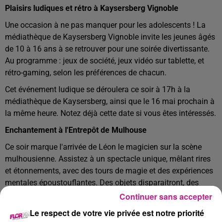
Plaisirs ludiques et rétro à Kaysersberg Vignoble
Une occasion à ne pas manquer pour les adolescents ! La
médiathèque de Kaysersberg Vignoble invite les jeunes âgés
de 10 à 16 ans à se retrouver pour une soirée divertissante.
Au programme : jeux de société, jeux vidéo sur tablette, et
rétro-gaming, selon les préférences de chacun.
Cet événement ludique se déroulera ce soir à 17h à la
médiathèque de Kaysersberg, ainsi que le 16 mai prochain à
la même heure. Notez déjà cette date si vous êtes intéressés.
Enchantement à l'Entrepôt de Mulhouse
Ce soir marque l'arrivée de Léon le magicien sur la scène
mulhousienne. Assistez à un spectacle unique, mêlant rires
et étonnements, avec des tours de magie et des expériences
mentales époustouflantes. Des objets disparaitront, des
pensées prendront forme... Un spectacle interactif, drôle et
Continuer sans accepter
stupéfiant vous attend.
Le respect de votre vie privée est notre priorité