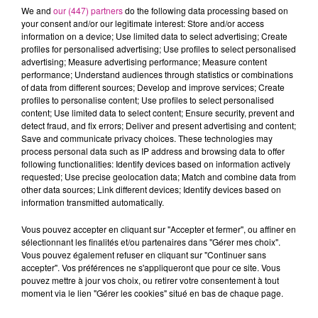
We and
our (447) partners
do the following data processing based on
Vous vous intéressez au métier de pisteur en montagne ? Ne
your consent and/or our legitimate interest: Store and/or access
manquez pas cette opportunité de découvrir tous ses
information on a device; Use limited data to select advertising; Create
profiles for personalised advertising; Use profiles to select personalised
aspects avec les pisteurs de la station du Lac Blanc. Ils
advertising; Measure advertising performance; Measure content
partageront leurs expériences, leurs missions de recherche
performance; Understand audiences through statistics or combinations
de victimes et de surveillance du domaine skiable. Rendez-
of data from different sources; Develop and improve services; Create
profiles to personalise content; Use profiles to select personalised
vous chaque jeudi jusqu'au 7 mars de 11h à 12h devant le
content; Use limited data to select content; Ensure security, prevent and
bâtiment d'accueil de la station du Lac Blanc pour une
detect fraud, and fix errors; Deliver and present advertising and content;
rencontre enrichissante et gratuite. Organisez-vous dès
Save and communicate privacy choices. These technologies may
process personal data such as IP address and browsing data to offer
maintenant pour y assister !
following functionalities: Identify devices based on information actively
TITRES DIFFUSÉS
requested; Use precise geolocation data; Match and combine data from
Voir plus
other data sources; Link different devices; Identify devices based on
information transmitted automatically.
Vous pouvez accepter en cliquant sur "Accepter et fermer", ou affiner en
20h00
20h00
19h56
19h56
19h53
19h53
sélectionnant les finalités et/ou partenaires dans "Gérer mes choix".
Vous pouvez également refuser en cliquant sur "Continuer sans
accepter". Vos préférences ne s'appliqueront que pour ce site. Vous
pouvez mettre à jour vos choix, ou retirer votre consentement à tout
moment via le lien "Gérer les cookies" situé en bas de chaque page.