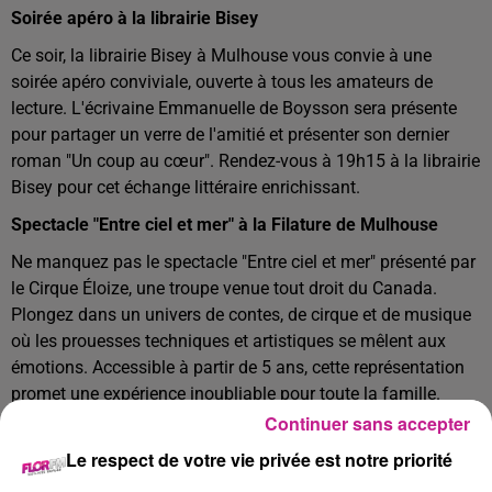
Soirée apéro à la librairie Bisey
Ce soir, la librairie Bisey à Mulhouse vous convie à une
soirée apéro conviviale, ouverte à tous les amateurs de
lecture. L'écrivaine Emmanuelle de Boysson sera présente
pour partager un verre de l'amitié et présenter son dernier
roman "Un coup au cœur". Rendez-vous à 19h15 à la librairie
Bisey pour cet échange littéraire enrichissant.
Spectacle "Entre ciel et mer" à la Filature de Mulhouse
Ne manquez pas le spectacle "Entre ciel et mer" présenté par
le Cirque Éloize, une troupe venue tout droit du Canada.
Plongez dans un univers de contes, de cirque et de musique
où les prouesses techniques et artistiques se mêlent aux
émotions. Accessible à partir de 5 ans, cette représentation
promet une expérience inoubliable pour toute la famille.
Deux représentations aujourd'hui à 15h et 20h, ainsi qu'une
Continuer sans accepter
représentation demain à 19h à la Filature de Mulhouse.
Le respect de votre vie privée est notre priorité
Découverte du métier de pisteur