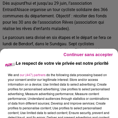
Dès aujourd’hui et jusqu’au 29 juin,
l’association
Entraid’Alsace organise un tour cycliste solidaire des 366
communes du département. Objectif : récolter des fonds
pour les 30 ans de l’association Rêves (association qui
réalise les rêves d’enfants malades).
Le parcours sera divisé en six étapes et le départ se fera ce
lundi de Bendorf, dans le Sundgau. Sept cyclistes
sillonneront ensuite les routes du Haut-Rhin. Le public pourra
Continuer sans accepter
se joindre aux cyclistes et les soutenir, moyennant une
Le respect de votre vie privée est notre priorité
participation de 10 € au profit de Rêves.
Il y aura des départs à 8H cette semaine des camping de
We and
our (447) partners
do the following data processing based on
Mulhouse Cernay issenheim riquewihr Neuf-Brisach. Samedi
your consent and/or our legitimate interest: Store and/or access
information on a device; Use limited data to select advertising; Create
départ prévu du champs de mars de colmar.
profiles for personalised advertising; Use profiles to select personalised
advertising; Measure advertising performance; Measure content
performance; Understand audiences through statistics or combinations
Mulhouse plage s’installe square du général De Gaulle :
of data from different sources; Develop and improve services; Create
profiles to personalise content; Use profiles to select personalised
C’est la grande nouveauté cette année. Mulhouse accueille
content; Use limited data to select content; Ensure security, prevent and
detect fraud, and fix errors; Deliver and present advertising and content;
pour la première fois l'évènement "Mulhouse Plage". Durant