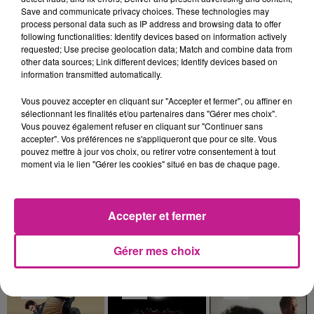
Save and communicate privacy choices. These technologies may
tout l'été, tous les jours de la semaine, il y aura de très
process personal data such as IP address and browsing data to offer
nombreuses animations. Le lundi ce sera soirée musique
following functionalities: Identify devices based on information actively
requested; Use precise geolocation data; Match and combine data from
avec des artistes à découvrir. Le mardi soirée échange avec
other data sources; Link different devices; Identify devices based on
les commerçants de Mulhouse. Mercredi ce sera ciné sous
information transmitted automatically.
les étoiles. Afterwork le jeudi. Vendredi et samedi seront axés
autour de la détente et du fun : blind-test, karaoké, danse, DJ
Vous pouvez accepter en cliquant sur "Accepter et fermer", ou affiner en
sélectionnant les finalités et/ou partenaires dans "Gérer mes choix".
et musique live. Enfin chaque dimanche, ce sera ambiance
Vous pouvez également refuser en cliquant sur "Continuer sans
guinguette
accepter". Vos préférences ne s'appliqueront que pour ce site. Vous
pouvez mettre à jour vos choix, ou retirer votre consentement à tout
A noter, deux grandes soirées à ne pas rater : le 26 juin,
moment via le lien "Gérer les cookies" situé en bas de chaque page.
soirée rose organisée par les Mulhousiennes et le 14 juillet, le
traditionnel bal version "soirée blanche" !
Accepter et fermer
Mulhouse Plage sera ouvert jusqu’au 25 août.
TITRES DIFFUSÉS
Voir plus
Gérer mes choix
1h00
1h00
0h57
0h57
0h53
0h53