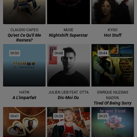
CLAUDIO CAPEO
MUSE
KYGO
Qu'est Ce Qu'il Me
Nightshift Superstar
Hot Stuff
Restera?
0h50
0h50
0h48
0h48
0h44
0h44
HATIK
JULIEN LIEB FEAT. OTTA
ENRIQUE IGLESIAS
A L'imparfait
Dis-Moi Ou
NADIYA
Tired Of Being Sorry
0h41
0h41
0h38
0h38
0h35
0h35