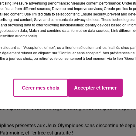
vertising; Measure advertising performance; Measure content performance; Unders
ns of data from different sources; Develop and improve services; Create profiles to 
r rencontrer les Haut-Rhinois et leur offrir la possibilité de fair
alised content; Use limited data to select content; Ensure security, prevent and detect
ertising and content; Save and communicate privacy choices. These technologies
and browsing data to offer following functionalities: Identify devices based on infor
 :
eolocation data; Match and combine data from other data sources; Link different de
nsmitted automatically.
16h.
cliquant sur "Accepter et fermer", ou affiner en sélectionnant les finalités et/ou pa
 également refuser en cliquant sur "Continuer sans accepter". Vos préférences ne 
tre à jour vos choix, ou retirer votre consentement à tout moment via le lien "Gérer 
ournée au sein du Lycée horticole de Wintzenheim.
Gérer mes choix
Accepter et fermer
alympiques
cumentée et illustrée relatant l’histoire et l’origine des Jeux
ette exposition rend hommage à cette grande compétition sporti
sciplines présentes aux Jeux Olympiques sans discontinuité depu
trimoine, et l’entrée est gratuite !