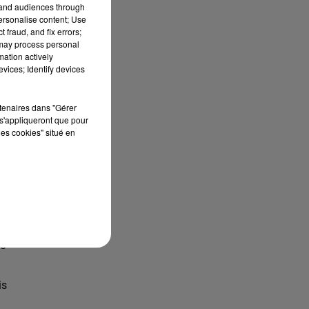
tand audiences through
personalise content; Use
e
 fraud, and fix errors;
 may process personal
mation actively
vices; Identify devices
rtenaires dans "Gérer
s'appliqueront que pour
les cookies" situé en
ve
is