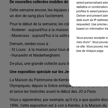
De nouvelles collectes mobiles de don du sang
select personalised ad
statistics or combinatio
Cette semaine encore, les équipes de l’EFS se mobilisent pou
profiles to select person
Deliver and present adv
un don de sang plus facilement.
data such as IP address 
Pour le début de la semaine, les collectes prévues incluent
requested; Use precise g
based on information tra
- Roderen : aujourd’hui à la maison du village à 16h30.
- Masevaux : aujourd’hui à la salle polyvalente à partir de 
Vous pouvez accepter en 
mes choix". Vous pouvez
Demain, rendez-vous à :
ce site. Vous pouvez met
- St Louis : à la maison pour tous de 16h30 à 19h30.
bas de chaque page.
- Hunawihr et Niederhergheim.
De plus, une grande collecte aura lieu ce mardi toute la j
Une exposition spéciale sur les Jeux Olympiques et Par
La Maison du Patrimoine de Kembs propose une exposition do
Olympiques, depuis la Grèce antique jusqu’à nos jours. C
et lance les festivités avant le début des JO à Paris.
Vous y apprendrez, par exemple, qu'il n'y a que quatre di
1896. Cette exposition est à voir à Kembs, à la Maison du Pa