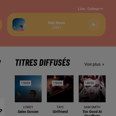
Live :
Colmar
Sales Gosses
LOWEY
TITRES DIFFUSÉS
Voir plus
15h03
15h03
15h00
15h00
14h56
14h56
LOWEY
TAYC
SAM SMITH
Sales Gosses
Girlfriend
Too Good At
Goodbyes