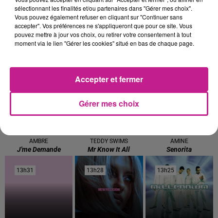
clôturera le 31 mars prochain.
sélectionnant les finalités et/ou partenaires dans "Gérer mes choix".
Vous pouvez également refuser en cliquant sur "Continuer sans
accepter". Vos préférences ne s'appliqueront que pour ce site. Vous
pouvez mettre à jour vos choix, ou retirer votre consentement à tout
TITRES DIFFUSÉS
moment via le lien "Gérer les cookies" situé en bas de chaque page.
Voir plus
Accepter et fermer
13h45
13h45
13h36
13h36
13h33
13h33
Gérer mes choix
AMBRE
TEDDY SWIMS
AMINE
J'me Demande
Mr Know It All
Senorita
13h31
13h31
13h28
13h28
13h25
13h25