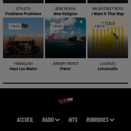
STYLETO
BEBE REXHA
BACKSTREET BOYS
Probleme Probleme
New Religion
I Want It That Way
13h22
13h22
13h20
13h20
13h12
13h12
FRANGLISH
JEREMY FREROT
LUCENZO
Haut Les Mains
Frerot
Limoncello
ACCUEIL
RADIO
HITS
RUBRIQUES