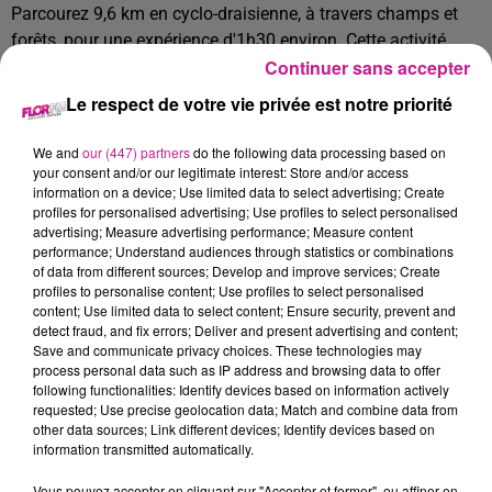
Parcourez 9,6 km en cyclo-draisienne, à travers champs et
forêts, pour une expérience d'1h30 environ. Cette activité
Continuer sans accepter
requiert au minimum deux personnes pour pédaler. Les
réservations pour la saison 2024 sont désormais ouvertes
Le respect de votre vie privée est notre priorité
sur le site
www.velorailalsace.com
. Notez qu'il existe
également des sessions nocturnes "au clair de lune" au tarif
We and
our (447) partners
do the following data processing based on
de 12 euros pour les adultes et 8 euros pour les enfants.
your consent and/or our legitimate interest: Store and/or access
information on a device; Use limited data to select advertising; Create
Escape Room sur le thème du Titanic
profiles for personalised advertising; Use profiles to select personalised
advertising; Measure advertising performance; Measure content
Vivez une expérience immersive et ludique pour 3 à 6
performance; Understand audiences through statistics or combinations
of data from different sources; Develop and improve services; Create
participants à bord du célèbre paquebot Titanic. Plongez
profiles to personalise content; Use profiles to select personalised
dans l'atmosphère d'avril 1912 et tentez de survivre au
content; Use limited data to select content; Ensure security, prevent and
naufrage. La cohésion et la réflexion seront vos meilleurs
detect fraud, and fix errors; Deliver and present advertising and content;
Save and communicate privacy choices. These technologies may
alliés pour sortir indemnes de cette aventure captivante !
process personal data such as IP address and browsing data to offer
Rendez-vous à Thann, rue Henri Lebert. La réservation est
following functionalities: Identify devices based on information actively
obligatoire via notre site internet :
https://www.escape-
requested; Use precise geolocation data; Match and combine data from
other data sources; Link different devices; Identify devices based on
titanic.fr/
. Le jeu est accessible à partir de 14 ans,
information transmitted automatically.
accompagné d'au moins une personne majeure. Attention, il
ne vous reste que quelques mois pour participer, le jeu se
Vous pouvez accepter en cliquant sur "Accepter et fermer", ou affiner en