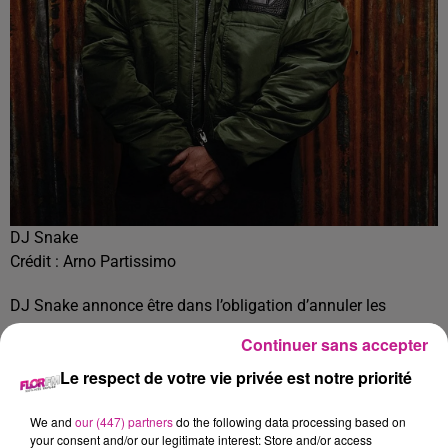
DJ Snake
Crédit :
Arno Partissimo
DJ Snake annonce être dans l’obligation d’annuler les
prochains concerts de sa tournée internationale en raison
Continuer sans accepter
d'un "problème de santé". Un problème pour lequel il doit se
Le respect de votre vie privée est notre priorité
faire opérer en février. Il est annoncé comme tête d'affiche
dans plusieurs festivals en France cet été, comme à
We and
our (447) partners
do the following data processing based on
Toulouse, Cannes ou au château de Chambord.
« Je dois
your consent and/or our legitimate interest: Store and/or access