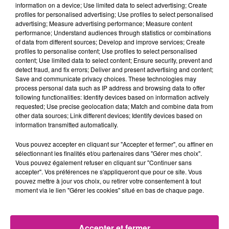
revenir à 100% et c'est la seule manière » d'y arriver, a-t-il
information on a device; Use limited data to select advertising; Create
expliqué.
profiles for personalised advertising; Use profiles to select personalised
advertising; Measure advertising performance; Measure content
Avec plus de 40 milliards de streams, DJ Snake est l'un des
performance; Understand audiences through statistics or combinations
of data from different sources; Develop and improve services; Create
artistes français les plus écoutés à l'international. En 2025, il
profiles to personalise content; Use profiles to select personalised
a rempli le même soir le Stade de France puis l'Accor Arena.
content; Use limited data to select content; Ensure security, prevent and
Son dernier album, « Nomad », est paru en novembre.
detect fraud, and fix errors; Deliver and present advertising and content;
Save and communicate privacy choices. These technologies may
TITRES DIFFUSÉS
Voir plus
process personal data such as IP address and browsing data to offer
following functionalities: Identify devices based on information actively
requested; Use precise geolocation data; Match and combine data from
other data sources; Link different devices; Identify devices based on
information transmitted automatically.
22h03
22h03
22h00
22h00
21h56
21h56
Vous pouvez accepter en cliquant sur "Accepter et fermer", ou affiner en
sélectionnant les finalités et/ou partenaires dans "Gérer mes choix".
Vous pouvez également refuser en cliquant sur "Continuer sans
accepter". Vos préférences ne s'appliqueront que pour ce site. Vous
pouvez mettre à jour vos choix, ou retirer votre consentement à tout
moment via le lien "Gérer les cookies" situé en bas de chaque page.
TEDDY SWIMS
SOUND OF LEGEND
THE WEEKND FEAT.
Mr Know It All
San Francisco
ARIANA GRANDE
Save Your Tears
Accepter et fermer