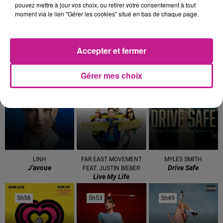
6h17
6h17
6h12
6h12
6h10
6h10
pouvez mettre à jour vos choix, ou retirer votre consentement à tout
moment via le lien "Gérer les cookies" situé en bas de chaque page.
Accepter et fermer
DAVID GUETTA
ALEX WARREN
MAUVAIS DJO
Gérer mes choix
Save Me Tonight
Fever Dream
Pile (gospel)
6h07
6h07
6h03
6h03
6h00
6h00
LINH
FAR EAST MOVEMENT
MYLES SMITH
J'avoue
Drive Safe
FEAT. JUSTIN BIEBER
Live My Life
5h56
5h56
5h53
5h53
5h49
5h49