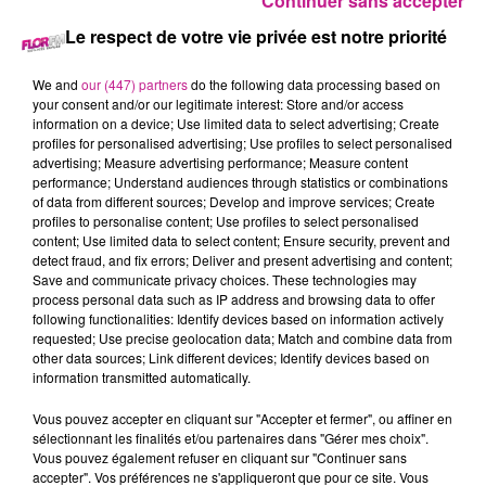
Continuer sans accepter
Le respect de votre vie privée est notre priorité
Dany Boon
We and
our (447) partners
do the following data processing based on
Crédit :
Georges Biard
your consent and/or our legitimate interest: Store and/or access
information on a device; Use limited data to select advertising; Create
profiles for personalised advertising; Use profiles to select personalised
Dany Boon tournera sa première série avec Netflix. Une série
advertising; Measure advertising performance; Measure content
pour laquelle il sera réalisateur et acteur. Ce sera un projet
performance; Understand audiences through statistics or combinations
très « ch’ti » intitulé Johnny Biloute, qui raconte la vie d’un
of data from different sources; Develop and improve services; Create
profiles to personalise content; Use profiles to select personalised
club de motards. Lui jouera un biker nommé Rudy, prêt à tout
content; Use limited data to select content; Ensure security, prevent and
pour défendre son club de motards et la mémoire de son
detect fraud, and fix errors; Deliver and present advertising and content;
idole Johnny Hallyday ».
Save and communicate privacy choices. These technologies may
process personal data such as IP address and browsing data to offer
Le tournage est annoncé pour avril 2026 dans le
following functionalities: Identify devices based on information actively
requested; Use precise geolocation data; Match and combine data from
département du Nord et en Belgique, a précisé Netflix. A ce
other data sources; Link different devices; Identify devices based on
stade, aucune date de diffusion n’est disponible.
information transmitted automatically.
TITRES DIFFUSÉS
Voir plus
Vous pouvez accepter en cliquant sur "Accepter et fermer", ou affiner en
sélectionnant les finalités et/ou partenaires dans "Gérer mes choix".
Vous pouvez également refuser en cliquant sur "Continuer sans
accepter". Vos préférences ne s'appliqueront que pour ce site. Vous