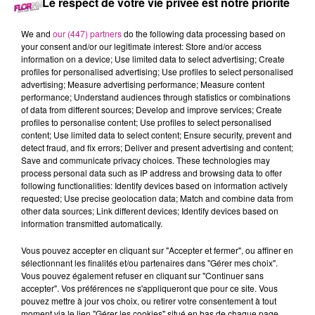
Le respect de votre vie privée est notre priorité
canadien Justin Trudeau.
Katy Perry et Justin Trudeau avaient déjà éveillé les
We and
our (447) partners
do the following data processing based on
soupçons
au mois de juillet lors d’un dîner en tête-à-tête à
your consent and/or our legitimate interest: Store and/or access
information on a device; Use limited data to select advertising; Create
Montréal. Deux jours plus tard, l’homme politique de 53 ans
profiles for personalised advertising; Use profiles to select personalised
avait assisté au concert Lifetimes Tour dans la ville
advertising; Measure advertising performance; Measure content
canadienne.
Cette fois, le Mail on Sunday
a publié des
performance; Understand audiences through statistics or combinations
of data from different sources; Develop and improve services; Create
photos de Katy Perry et Justin Trudeau sur le yacht de la
profiles to personalise content; Use profiles to select personalised
chanteuse au large de Santa Barbara, en Californie. On y voit
content; Use limited data to select content; Ensure security, prevent and
la pop star et l’ancien premier ministre du Canada enlacés et
detect fraud, and fix errors; Deliver and present advertising and content;
Save and communicate privacy choices. These technologies may
s’embrassant.
process personal data such as IP address and browsing data to offer
following functionalities: Identify devices based on information actively
La star de 40 ans
s’est séparée d’Orlando Bloom en
requested; Use precise geolocation data; Match and combine data from
juin,
tandis que l’homme politique a mis fin à ses 18 ans de
other data sources; Link different devices; Identify devices based on
mariage avec Sophie Grégoire en 2023.
information transmitted automatically.
TITRES DIFFUSÉS
Voir plus
Vous pouvez accepter en cliquant sur "Accepter et fermer", ou affiner en
sélectionnant les finalités et/ou partenaires dans "Gérer mes choix".
Vous pouvez également refuser en cliquant sur "Continuer sans
accepter". Vos préférences ne s'appliqueront que pour ce site. Vous
pouvez mettre à jour vos choix, ou retirer votre consentement à tout
19h57
19h57
19h53
19h53
19h50
19h50
moment via le lien "Gérer les cookies" situé en bas de chaque page.