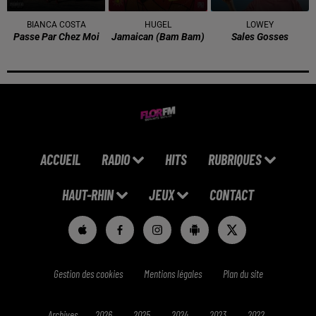
BIANCA COSTA
HUGEL
LOWEY
Passe Par Chez Moi
Jamaican (bam Bam)
Sales Gosses
ACCUEIL
RADIO
HITS
RUBRIQUES
HAUT-RHIN
JEUX
CONTACT
Gestion des cookies
Mentions légales
Plan du site
Archives
2026
2025
2024
2023
2022