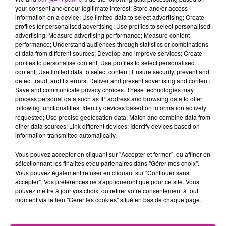
your consent and/or our legitimate interest: Store and/or access
s'annonce comme la plus ambitieuse de sa carrière, avec
information on a device; Use limited data to select advertising; Create
des dates en Amérique latine, en Asie, en Amérique du Nord
profiles for personalised advertising; Use profiles to select personalised
mais aussi en Europe. Pour les fans français, la star sera en
advertising; Measure advertising performance; Measure content
performance; Understand audiences through statistics or combinations
concert le 6 juin à la LDLC Arena de Lyon, puis le 9 juin à
of data from different sources; Develop and improve services; Create
l'Accor Arena de Paris.
profiles to personalise content; Use profiles to select personalised
content; Use limited data to select content; Ensure security, prevent and
Le "Tour Ma Vie World Tour" marque la plus grande tournée
detect fraud, and fix errors; Deliver and present advertising and content;
de Doja Cat à ce jour et sa première fois en tête d'affiche
Save and communicate privacy choices. These technologies may
process personal data such as IP address and browsing data to offer
dans plusieurs régions
following functionalities: Identify devices based on information actively
TITRES DIFFUSÉS
requested; Use precise geolocation data; Match and combine data from
Voir plus
other data sources; Link different devices; Identify devices based on
information transmitted automatically.
Vous pouvez accepter en cliquant sur "Accepter et fermer", ou affiner en
19h34
19h34
19h31
19h31
19h29
19h29
sélectionnant les finalités et/ou partenaires dans "Gérer mes choix".
Vous pouvez également refuser en cliquant sur "Continuer sans
accepter". Vos préférences ne s'appliqueront que pour ce site. Vous
pouvez mettre à jour vos choix, ou retirer votre consentement à tout
moment via le lien "Gérer les cookies" situé en bas de chaque page.
AMBRE
MAUVAIS DJO
ALEX WARREN