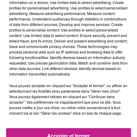
information on a device; Use limited data to select advertising; Create
initiative qui permet d’améliorer réellement le quotidien de
profiles for personalised advertising; Use profiles to select personalised
nombreuses familles.
advertising; Measure advertising performance; Measure content
performance; Understand audiences through statistics or combinations
Eminem n’est pas la première star à mettre la main à la
of data from different sources; Develop and improve services; Create
profiles to personalise content; Use profiles to select personalised
poche pour des enfants. En 2024, Kendrick Lamar et son
content; Use limited data to select content; Ensure security, prevent and
épouse Whitney Alford ont réglé 347 000 $ de dettes de
detect fraud, and fix errors; Deliver and present advertising and content;
cantine scolaire dans 103 écoles américaines.
Save and communicate privacy choices. These technologies may
process personal data such as IP address and browsing data to offer
TITRES DIFFUSÉS
Voir plus
following functionalities: Identify devices based on information actively
requested; Use precise geolocation data; Match and combine data from
other data sources; Link different devices; Identify devices based on
information transmitted automatically.
7h51
7h51
7h43
7h43
7h40
7h40
Vous pouvez accepter en cliquant sur "Accepter et fermer", ou affiner en
sélectionnant les finalités et/ou partenaires dans "Gérer mes choix".
Vous pouvez également refuser en cliquant sur "Continuer sans
accepter". Vos préférences ne s'appliqueront que pour ce site. Vous
pouvez mettre à jour vos choix, ou retirer votre consentement à tout
moment via le lien "Gérer les cookies" situé en bas de chaque page.
ADELE CASTILLON
MASTER KG
CLAUDIO CAPEO
Ete Avec Toi
Jerusalema
Qu'est Ce Qu'il Me
Restera?
Accepter et fermer