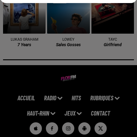
15h06
15h06
15h03
15h03
15h00
15h00
LUKAS GRAHAM
LOWEY
TAYC
7 Years
Sales Gosses
Girlfriend
ACCUEIL
RADIO
HITS
RUBRIQUES
HAUT-RHIN
JEUX
CONTACT