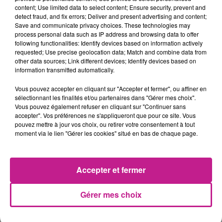
content; Use limited data to select content; Ensure security, prevent and
detect fraud, and fix errors; Deliver and present advertising and content;
Save and communicate privacy choices. These technologies may
15h31
15h31
15h27
15h27
15h24
15h24
process personal data such as IP address and browsing data to offer
following functionalities: Identify devices based on information actively
requested; Use precise geolocation data; Match and combine data from
other data sources; Link different devices; Identify devices based on
information transmitted automatically.
Vous pouvez accepter en cliquant sur "Accepter et fermer", ou affiner en
JULIEN LIEB FEAT. OTTA
SLAYYYTER
TEDDY SWIMS
sélectionnant les finalités et/ou partenaires dans "Gérer mes choix".
Dis-Moi Ou
Dance
Mr Know It All
Vous pouvez également refuser en cliquant sur "Continuer sans
accepter". Vos préférences ne s'appliqueront que pour ce site. Vous
15h20
15h20
15h12
15h12
15h10
15h10
pouvez mettre à jour vos choix, ou retirer votre consentement à tout
moment via le lien "Gérer les cookies" situé en bas de chaque page.
Accepter et fermer
SHAKIRA FEAT. BURNA
AMBRE
BEBE REXHA
J'me Demande
New Religion
Gérer mes choix
BOY
Dai Dai