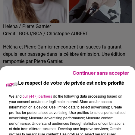
Helena / Pierre Garnier
Crédit :
BOBJ/RCA / Christophe AUBERT
Héléna et Pierre Garnier rencontrent un succès fulgurant
depuis leur passage dans la célèbre émission. Une édition
remportée par Pierre Garnier.
Ils deviennent officiellement aujourd’hui les artistes les plus
Continuer sans accepter
suivis de toute l’histoire de la Star Academy. Leur popularité
Le respect de votre vie privée est notre priorité
explose sur les réseaux sociaux et ne cesse de s'accroître.
915 000 abonnés insta pour Helena, 1 million 2 pour Pierre
We and
our (447) partners
do the following data processing based on
Garnier. Jenifer par exemple compte 912 00 abonnés, 612
your consent and/or our legitimate interest: Store and/or access
information on a device; Use limited data to select advertising; Create
000 pour Mosiman
profiles for personalised advertising; Use profiles to select personalised
advertising; Measure advertising performance; Measure content
Un record jamais vu pour des candidats de téléréalité.
performance; Understand audiences through statistics or combinations
TITRES DIFFUSÉS
of data from different sources; Develop and improve services; Create
Voir plus
profiles to personalise content; Use profiles to select personalised