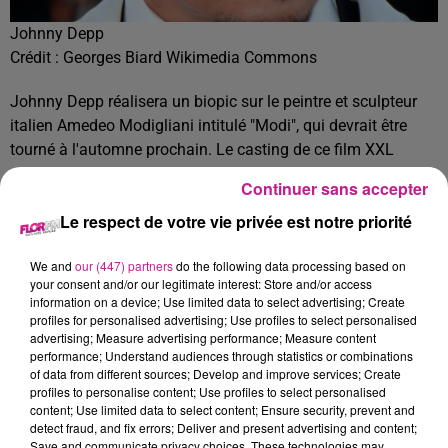
Johnny Depp
Crédit :
Georges Biard Wikimedia Commons
Johnny Depp réalisera un biopic sur le peintre et sculpteur
italien Amedeo Modigliani intitulé "Modi", qui devrait être
tourné à l'automne prochain. Le casting de ce film XXL
comprend Ricardo Scamarcio, Al Pacino et Pierre Niney.
Continuer sans accepter
L'information, diffusée par le média américain Deadline, a
Le respect de votre vie privée est notre priorité
été confirmée par Pierre Niney sur son compte Instagram et
sur Twitter. Il a commenté la nouvelle en écrivant : "Un rêve à
We and
our (447) partners
do the following data processing based on
la fois".
your consent and/or our legitimate interest: Store and/or access
TITRES DIFFUSÉS
information on a device; Use limited data to select advertising; Create
Voir plus
profiles for personalised advertising; Use profiles to select personalised
advertising; Measure advertising performance; Measure content
performance; Understand audiences through statistics or combinations
of data from different sources; Develop and improve services; Create
7h35
7h35
7h31
7h31
7h27
7h27
profiles to personalise content; Use profiles to select personalised
content; Use limited data to select content; Ensure security, prevent and
detect fraud, and fix errors; Deliver and present advertising and content;
Save and communicate privacy choices. These technologies may