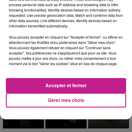
process personal data such as IP address and browsing data to offer
following functionalities: Identify devices based on information actively
requested; Use precise geolocation data; Match and combine data from
SLIMANE
SHAKIRA FEAT. BURNA
FALL OUT BOY
other data sources; Link different devices; Identify devices based on
Premiere Fois
This Ain't A Scene, It's
BOY
information transmitted automatically.
An Arms Race
Dai Dai
Vous pouvez accepter en cliquant sur "Accepter et fermer", ou affiner en
7h23
7h23
7h20
7h20
7h14
7h14
sélectionnant les finalités et/ou partenaires dans "Gérer mes choix".
Vous pouvez également refuser en cliquant sur "Continuer sans
accepter". Vos préférences ne s'appliqueront que pour ce site. Vous
pouvez mettre à jour vos choix, ou retirer votre consentement à tout
moment via le lien "Gérer les cookies" situé en bas de chaque page.
ANGELE
BEBE REXHA
TAYC
Dis-Le
New Religion
D O D O
Accepter et fermer
7h11
7h11
7h08
7h08
7h05
7h05
Gérer mes choix