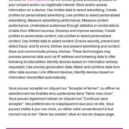
your consent and/or our legitimate interest: Store and/or access
aussi. Et visiblement papa est très heureux !
information on a device; Use limited data to select advertising; Create
Dans une publication sur Instagram, Kendji Girac a partagé
profiles for personalised advertising; Use profiles to select personalised
advertising; Measure advertising performance; Measure content
une photo attendrissante où l’on voit la minuscule main de
performance; Understand audiences through statistics or combinations
son bébé agrippant son doigt.
« Mon trésor, ma fierté, mon
of data from different sources; Develop and improve services; Create
amour. Aujourd’hui à 15 h 10, notre petit garçon est arrivé au
profiles to personalise content; Use profiles to select personalised
content; Use limited data to select content; Ensure security, prevent and
monde », écrit l’artiste, visiblement ému.
detect fraud, and fix errors; Deliver and present advertising and content;
Save and communicate privacy choices. These technologies may
Félicitation à toute la famille !
process personal data such as IP address and browsing data to offer
following functionalities: Identify devices based on information actively
requested; Use precise geolocation data; Match and combine data from
TITRES DIFFUSÉS
other data sources; Link different devices; Identify devices based on
Voir plus
information transmitted automatically.
Vous pouvez accepter en cliquant sur "Accepter et fermer", ou affiner en
sélectionnant les finalités et/ou partenaires dans "Gérer mes choix".
21h38
21h38
21h35
21h35
21h31
21h31
Vous pouvez également refuser en cliquant sur "Continuer sans
accepter". Vos préférences ne s'appliqueront que pour ce site. Vous
pouvez mettre à jour vos choix, ou retirer votre consentement à tout
moment via le lien "Gérer les cookies" situé en bas de chaque page.