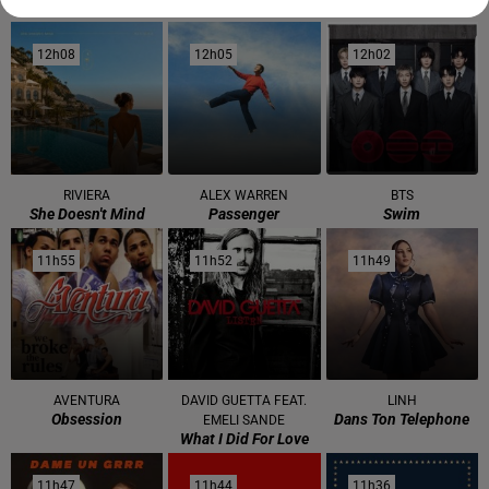
12h08
12h08
12h05
12h05
12h02
12h02
RIVIERA
ALEX WARREN
BTS
She Doesn't Mind
Passenger
Swim
11h55
11h55
11h52
11h52
11h49
11h49
AVENTURA
DAVID GUETTA FEAT.
LINH
Obsession
Dans Ton Telephone
EMELI SANDE
What I Did For Love
11h47
11h47
11h44
11h44
11h36
11h36