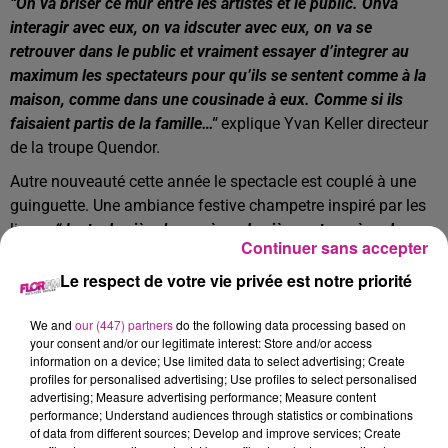
“On va briser ce mur entre les artistes et le public. Onva
interagir avec eux, on va idscuter avec eux, on va se
retrouver dans le public et vraiment essayer d’integrer au
maximum les spectateurs pour qu’ils se sentent comme à la
maison, comme dans une cousinade à eux. Comme si ils
faisaient partis de la famille…"
explique
Yvan Keller directeur
de la troupe Quendor.
Autre nouveauté cette année le spectacle est couplé à une
guinguette. Une ambiance festive champetre inspiré par les
lieux :
“Juste derrière le manège, derrière notre arène de
Continuer sans accepter
spectacle, on a un super espace en bordure de forêt, autour
d'un étang. On s’est dit qu’on devait faire quelque chose de
Le respect de votre vie privée est notre priorité
cet espace pour en faire profiter le public. Cette idée de
We and
our (447) partners
do the following data processing based on
cousinade se mariait très bien à cet esprit guinguette c’est
your consent and/or our legitimate interest: Store and/or access
pourça qu’on s’est dit on change de thème et propose
information on a device; Use limited data to select advertising; Create
quelque chose de nouveau !"
profiles for personalised advertising; Use profiles to select personalised
advertising; Measure advertising performance; Measure content
performance; Understand audiences through statistics or combinations
of data from different sources; Develop and improve services; Create
Pour le nouveau spectacle de la troupe équestre, 14 artistes