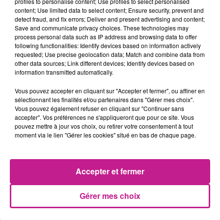
profiles to personalise content; Use profiles to select personalised
sur scène accompagnés d’une dizaine de chevaux. Vous
content; Use limited data to select content; Ensure security, prevent and
detect fraud, and fix errors; Deliver and present advertising and content;
pourrez admirer de la voltige cosaque, du dressage, de la
Save and communicate privacy choices. These technologies may
pyrotechnie mais aussi un fabuleux numéro de tissus
process personal data such as IP address and browsing data to offer
entièrement créé et exécuté par Caroline Toussaint . Une
following functionalities: Identify devices based on information actively
requested; Use precise geolocation data; Match and combine data from
jeune femme de 22 ans qui a eu carte blanche :
“ On est
other data sources; Link different devices; Identify devices based on
dans une ambiance familiale , on se fait confiance ! Un jour,
information transmitted automatically.
ils (artistes de la troupe) m’ont dit qu’ils voulaient un numéro
Vous pouvez accepter en cliquant sur "Accepter et fermer", ou affiner en
de tissus et m’ont dit de montrer ce que j’avais à proposer.
sélectionnant les finalités et/ou partenaires dans "Gérer mes choix".
J’ai créé un numéro, je l’ai beaucoup travaillé avec plusieurs
Vous pouvez également refuser en cliquant sur "Continuer sans
figures. Le but est que ce soit joli, agréable à regarder sans
accepter". Vos préférences ne s'appliqueront que pour ce site. Vous
pouvez mettre à jour vos choix, ou retirer votre consentement à tout
que l’on s’ennuie et sans que l’on ne comprenne rien à ce que
moment via le lien "Gérer les cookies" situé en bas de chaque page.
je fais non plus ! “
La malle de grand-papa, nouveau spectacle de la troupe
équestre Quendor est à voir impérativement. RDV
Accepter et fermer
aujourd’hui, demain puis les 14, 15, 16, 22 et 23 août au sein
du manège couvert du Moulin de la Licorne, à Jungholtz
Gérer mes choix
TITRES DIFFUSÉS
Voir plus