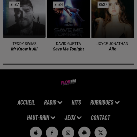
8h37
8h37
8h34
8h34
8h27
8h27
TEDDY SWIMS
DAVID GUETTA
JOYCE JONATHAN
Mr Know It All
Save Me Tonight
Allo
ACCUEIL
RADIO
HITS
RUBRIQUES
HAUT-RHIN
JEUX
CONTACT