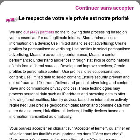
Continuer sans accepter
Le respect de votre vie privée est notre priorité
We and
our (447) partners
do the following data processing based on
your consent and/or our legitimate interest: Store and/or access
information on a device; Use limited data to select advertising; Create
profiles for personalised advertising; Use profiles to select personalised
advertising; Measure advertising performance; Measure content
Voir cette publication sur Instagram
performance; Understand audiences through statistics or combinations
of data from different sources; Develop and improve services; Create
profiles to personalise content; Use profiles to select personalised
content; Use limited data to select content; Ensure security, prevent and
detect fraud, and fix errors; Deliver and present advertising and content;
Save and communicate privacy choices. These technologies may
process personal data such as IP address and browsing data to offer
following functionalities: Identify devices based on information actively
requested; Use precise geolocation data; Match and combine data from
other data sources; Link different devices; Identify devices based on
information transmitted automatically.
Vous pouvez accepter en cliquant sur "Accepter et fermer", ou affiner en
Une publication partagée par badgalriri (@badgalriri)
sélectionnant les finalités et/ou partenaires dans "Gérer mes choix".
Vous pouvez également refuser en cliquant sur "Continuer sans