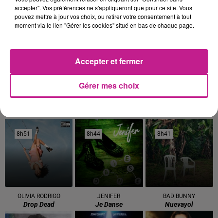
TITRES DIFFUSÉS
Voir plus
accepter". Vos préférences ne s'appliqueront que pour ce site. Vous
pouvez mettre à jour vos choix, ou retirer votre consentement à tout
moment via le lien "Gérer les cookies" situé en bas de chaque page.
9h04
9h04
8h58
8h58
8h55
8h55
Accepter et fermer
Gérer mes choix
ORIA
GIMS
JULIAN PERRETTA
Soiree Mondaine
Soleil
I Cry
8h51
8h51
8h44
8h44
8h41
8h41
OLIVIA RODRIGO
JENIFER
BAD BUNNY
Drop Dead
Je Danse
Nuevayol