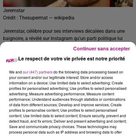
Jeremstar
Crédit :
Thesupermat — wikipedia
Jeremstar, célèbre pour ses interviews décalées dans une
baignoire, a révélé sur Instagram qu'un parti politique lui
avait proposé 15 000 euros pour réaliser trois stories et un
Continuer sans accepter
post. On lui aurait demandé de se filmer en train de voter et
Le respect de votre vie privée est notre priorité
d’inciter sa communauté à faire de même. Il assure avoir
décliné cette proposition. L’influenceur n’a pas souhaité
We and
our (447) partners
do the following data processing based on
préciser quel parti était à l’origine de cette offre.
your consent and/or our legitimate interest: Store and/or access
information on a device; Use limited data to select advertising; Create
TITRES DIFFUSÉS
Voir plus
profiles for personalised advertising; Use profiles to select personalised
advertising; Measure advertising performance; Measure content
performance; Understand audiences through statistics or combinations
of data from different sources; Develop and improve services; Create
4h45
4h45
4h43
4h43
4h39
4h39
profiles to personalise content; Use profiles to select personalised
content; Use limited data to select content; Ensure security, prevent and
detect fraud, and fix errors; Deliver and present advertising and content;
Save and communicate privacy choices. These technologies may
process personal data such as IP address and browsing data to offer