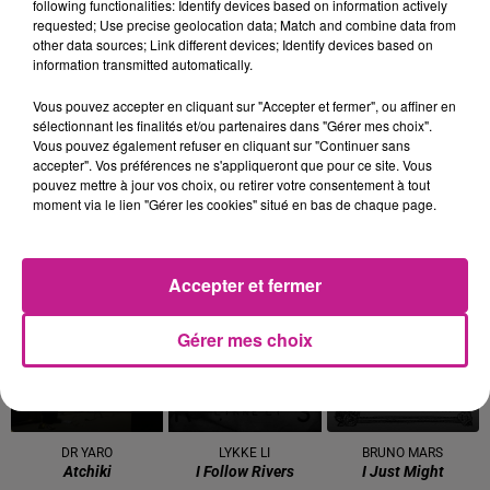
following functionalities: Identify devices based on information actively
requested; Use precise geolocation data; Match and combine data from
KATSEYE
MILEY CYRUS
ARIANA GRANDE
other data sources; Link different devices; Identify devices based on
Gabriela
Younger You
Love Me Harder
information transmitted automatically.
Vous pouvez accepter en cliquant sur "Accepter et fermer", ou affiner en
4h36
4h36
4h33
4h33
4h30
4h30
sélectionnant les finalités et/ou partenaires dans "Gérer mes choix".
Vous pouvez également refuser en cliquant sur "Continuer sans
accepter". Vos préférences ne s'appliqueront que pour ce site. Vous
pouvez mettre à jour vos choix, ou retirer votre consentement à tout
moment via le lien "Gérer les cookies" situé en bas de chaque page.
RIVIERA
TAYLOR SWIFT
AMEL BENT
She Doesn't Mind
Elizabeth Taylor
L'amour, Ca Se Donne
Accepter et fermer
4h27
4h27
4h24
4h24
4h20
4h20
Gérer mes choix
DR YARO
LYKKE LI
BRUNO MARS
Atchiki
I Follow Rivers
I Just Might