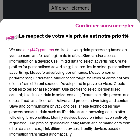
Afficher l'élément
Continuer sans accepter
Le Petit Nicolas - Qu’est-ce qu’on attend pour être heureux
Le respect de votre vie privée est notre priorité
? :
Penchés sur une large feuille blanche quelque part entre
Montmartre et Saint-Germain-des-Prés, Jean-Jacques Sempé
We and
our (447) partners
do the following data processing based on
et René Goscinny donnent vie à un petit garçon rieur et
your consent and/or our legitimate interest: Store and/or access
malicieux, le Petit Nicolas. Entre camaraderie, disputes,
information on a device; Use limited data to select advertising; Create
bagarres, jeux, bêtises, et punitions à la pelle, Nicolas vit une
profiles for personalised advertising; Use profiles to select personalised
advertising; Measure advertising performance; Measure content
enfance faite de joies et d’apprentissages. Au fil du récit, le
performance; Understand audiences through statistics or combinations
garçon se glisse dans l’atelier de ses créateurs, et les
of data from different sources; Develop and improve services; Create
interpelle avec drôlerie. Sempé et Goscinny lui raconteront
profiles to personalise content; Use profiles to select personalised
content; Use limited data to select content; Ensure security, prevent and
leur rencontre, leur amitié, mais aussi leurs parcours, leurs
detect fraud, and fix errors; Deliver and present advertising and content;
secrets et leur enfance.
Save and communicate privacy choices. These technologies may
process personal data such as IP address and browsing data to offer
following functionalities: Identify devices based on information actively
requested; Use precise geolocation data; Match and combine data from
Cet élément est masqué compte-tenu du refus du
other data sources; Link different devices; Identify devices based on
information transmitted automatically.
dépôt de cookies que vous avez exprimé. Si vous