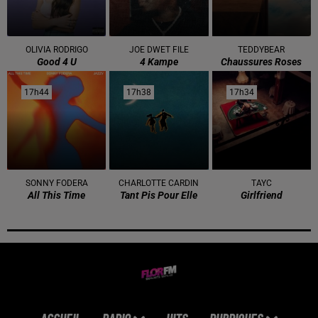
OLIVIA RODRIGO
JOE DWET FILE
TEDDYBEAR
Good 4 U
4 Kampe
Chaussures Roses
17h44
17h44
17h38
17h38
17h34
17h34
SONNY FODERA
CHARLOTTE CARDIN
TAYC
All This Time
Tant Pis Pour Elle
Girlfriend