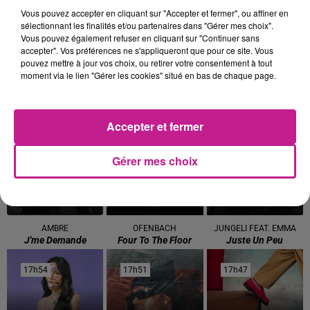
souhaitez l'afficher, merci de nous donner votre accord
Vous pouvez accepter en cliquant sur "Accepter et fermer", ou affiner en
en cliquant sur le bouton ci-dessous.
sélectionnant les finalités et/ou partenaires dans "Gérer mes choix".
Vous pouvez également refuser en cliquant sur "Continuer sans
accepter". Vos préférences ne s'appliqueront que pour ce site. Vous
Afficher l'élément
pouvez mettre à jour vos choix, ou retirer votre consentement à tout
moment via le lien "Gérer les cookies" situé en bas de chaque page.
TITRES DIFFUSÉS
Voir plus
Accepter et fermer
18h04
18h04
18h00
18h00
17h57
17h57
Gérer mes choix
AMBRE
OFENBACH
JUNGELI FEAT. EMMA
J'me Demande
Four To The Floor
Juste Un Peu
17h54
17h54
17h51
17h51
17h47
17h47