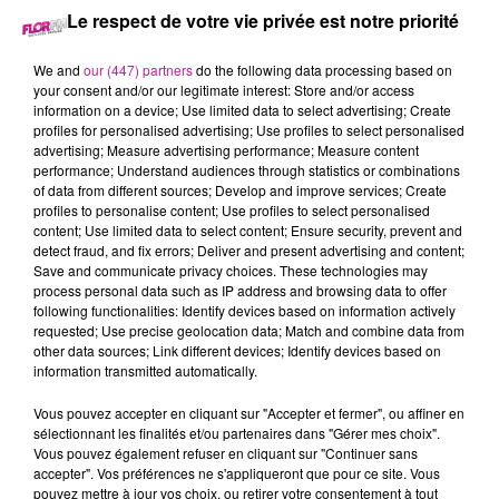
Le respect de votre vie privée est notre priorité
plus populaire de France. Dans une société qui cherche du
sens et adore la réussite, il promet à ses fans un grand
We and
our (447) partners
do the following data processing based on
moment de libération émotionnelle qui fascine autant qu’il
your consent and/or our legitimate interest: Store and/or access
inquiète. Mais sous la pression des critiques et de la
information on a device; Use limited data to select advertising; Create
célébrité, Matt va aller toujours plus loin… Jusqu’à frôler la
profiles for personalised advertising; Use profiles to select personalised
advertising; Measure advertising performance; Measure content
folie et peut-être toucher la gloire
performance; Understand audiences through statistics or combinations
of data from different sources; Develop and improve services; Create
profiles to personalise content; Use profiles to select personalised
content; Use limited data to select content; Ensure security, prevent and
Cet élément est masqué compte-tenu du refus du
detect fraud, and fix errors; Deliver and present advertising and content;
dépôt de cookies que vous avez exprimé. Si vous
Save and communicate privacy choices. These technologies may
process personal data such as IP address and browsing data to offer
souhaitez l'afficher, merci de nous donner votre accord
following functionalities: Identify devices based on information actively
en cliquant sur le bouton ci-dessous.
requested; Use precise geolocation data; Match and combine data from
other data sources; Link different devices; Identify devices based on
information transmitted automatically.
Afficher l'élément
Vous pouvez accepter en cliquant sur "Accepter et fermer", ou affiner en
TITRES DIFFUSÉS
Voir plus
sélectionnant les finalités et/ou partenaires dans "Gérer mes choix".
Vous pouvez également refuser en cliquant sur "Continuer sans
accepter". Vos préférences ne s'appliqueront que pour ce site. Vous
pouvez mettre à jour vos choix, ou retirer votre consentement à tout