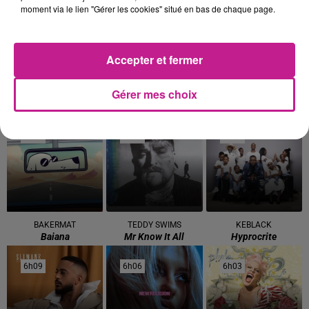
6h34
6h34
6h27
6h27
6h24
6h24
moment via le lien "Gérer les cookies" situé en bas de chaque page.
Accepter et fermer
Gérer mes choix
AMIR
RIDSA
JAMIROQUAI
A L'imparfaite
Booste
Love Foolosophy
6h21
6h21
6h17
6h17
6h12
6h12
BAKERMAT
TEDDY SWIMS
KEBLACK
Baiana
Mr Know It All
Hyprocrite
6h09
6h09
6h06
6h06
6h03
6h03