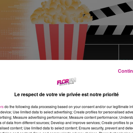
Contin
Le respect de votre vie privée est notre priorité
ers
do the following data processing based on your consent and/or our legitimate int
device; Use limited data to select advertising; Create profiles for personalised adver
vertising; Measure advertising performance; Measure content performance; Unders
ns of data from different sources; Develop and improve services; Create profiles to 
en décide de s'installer au Japon avec sa femme Nanako, enceint
alised content; Use limited data to select content; Ensure security, prevent and detect
age dans une maison traditionnelle dans la campagne japonaise,