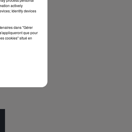
 may process personal
mation actively
vices; Identify devices
rtenaires dans "Gérer
s'appliqueront que pour
les cookies" situé en
ce