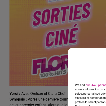
We and
our (447) partn
access information on a 
Yoroï :
Avec Orelsan et Clara Choï
select personalised ad
statistics or combinatio
Synopsis :
Après une dernière tournée éprouvante, Auréli
profiles to select person
de leur premier enfant. Alors que le jeune couple emmén