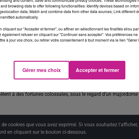
ertising and content; Save and communicate privacy choices. These technologies
a réveiller d'étranges créatures, les Yokaïs.
and browsing data to offer following functionalities: Identify devices based on infor
eolocation data; Match and combine data from other data sources; Link different de
nsmitted automatically.
e cookies que vous avez exprimé. Si vous souhaitez l'afficher,
cliquant sur "Accepter et fermer", ou affiner en sélectionnant les finalités et/ou pa
 également refuser en cliquant sur "Continuer sans accepter". Vos préférences ne 
rd en cliquant sur le bouton ci-dessous.
tre à jour vos choix, ou retirer votre consentement à tout moment via le lien "Gérer 
cher l'élément
Gérer mes choix
Accepter et fermer
 Marina Foïs, et Laurent Lafitte
oise la route d’un jeune écrivain photographe, aussi brillant
amour devient vite un champ de bataille… L’héritière se méfie de 
mêlent à des fortunes colossales, sous le regard d’un majordome
e cookies que vous avez exprimé. Si vous souhaitez l'afficher,
rd en cliquant sur le bouton ci-dessous.