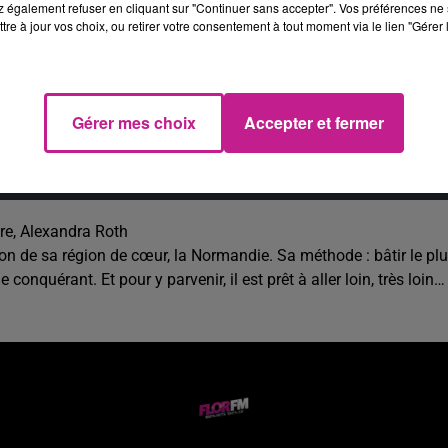
 également refuser en cliquant sur "Continuer sans accepter". Vos préférences ne 
tre à jour vos choix, ou retirer votre consentement à tout moment via le lien "Gérer 
e cookies que vous avez exprimé. Si vous souhaitez l'afficher,
rd en cliquant sur le bouton ci-dessous.
Gérer mes choix
Accepter et fermer
cher l'élément
re, Alexandra Roth
lason de sa région de cœur, la Normandie. Sa méthode : bâtir le pl
 conquérant. Et pour y parvenir, il est prêt à aller loin, très loin