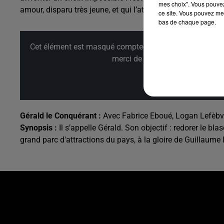
mes choix". Vous pouvez
amour, disparu très jeune, et qui l’attend depuis toujours…
ce site. Vous pouvez met
bas de chaque page.
Cet élément est masqué compte-tenu du refus du dépôt d
merci de nous donner votre acco
Affi
Gérald le Conquérant :
Avec
Fabrice Eboué, Logan Lefèbv
Synopsis :
Il s’appelle Gérald. Son objectif : redorer le b
grand parc d'attractions du pays, à la gloire de Guillaume le