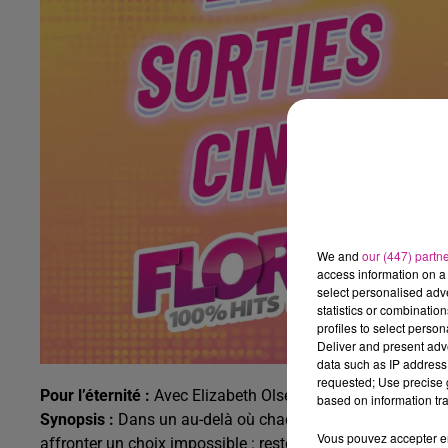
We and
our (447) partn
access information on a 
select personalised ad
statistics or combinatio
profiles to select person
Deliver and present adv
data such as IP address 
requested; Use precise g
Pour l’éternité :
Avec Elizabeth Olsen, Miles Teller, Callum
based on information tra
Synopsis :
Dans un au-delà où chaque âme dispose d’une se
Vous pouvez accepter en 
affronter un choix impossible : rester auprès de l’homme av