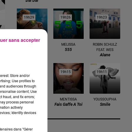
Dai Dai
19h29
19h29
19h26
19h26
19h23
19h23
uer sans accepter
ALEX WARREN
MELISSA
ROBIN SCHULZ
Fever Dream
555
FEAT. WES
Alane
19h20
19h20
19h15
19h15
19h11
19h11
erest: Store and/or
tising; Use profiles to
tand audiences through
personalise content; Use
 fraud, and fix errors;
TEMPER CITY
MENTISSA
YOUSSOUPHA
 may process personal
Self Aware
Fais Gaffe A Toi
Smile
mation actively
vices; Identify devices
rtenaires dans "Gérer