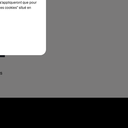
s'appliqueront que pour
les cookies" situé en
us
…