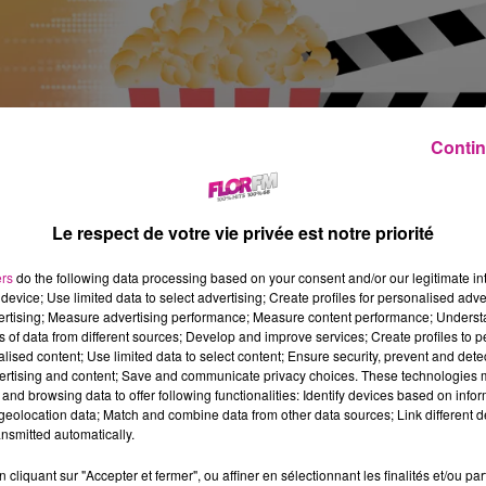
Contin
Le respect de votre vie privée est notre priorité
ers
do the following data processing based on your consent and/or our legitimate int
device; Use limited data to select advertising; Create profiles for personalised adver
vertising; Measure advertising performance; Measure content performance; Unders
ns of data from different sources; Develop and improve services; Create profiles to 
alised content; Use limited data to select content; Ensure security, prevent and detect
ertising and content; Save and communicate privacy choices. These technologies
and browsing data to offer following functionalities: Identify devices based on infor
eolocation data; Match and combine data from other data sources; Link different de
 Turner
nsmitted automatically.
maine pour choisir où et avec qui passer l’éternité, Joan doit
cliquant sur "Accepter et fermer", ou affiner en sélectionnant les finalités et/ou pa
ec qui elle a partagé toute sa vie, ou retrouver son premier