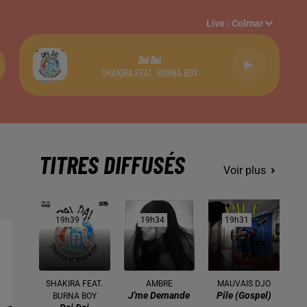
Live :
Colmar
Dai Dai
SHAKIRA FEAT. BURNA BOY
TITRES DIFFUSÉS
Voir plus
19h39
19h39
19h34
19h34
19h31
19h31
SHAKIRA FEAT.
AMBRE
MAUVAIS DJO
J'me Demande
Pile (gospel)
BURNA BOY