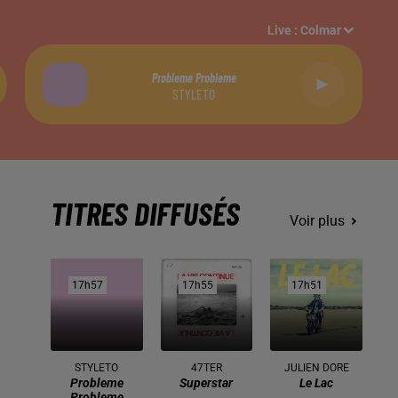
Live :
Colmar
Probleme Probleme
STYLETO
TITRES DIFFUSÉS
Voir plus
17h57
17h57
17h55
17h55
17h51
17h51
STYLETO
47TER
JULIEN DORE
Probleme
Superstar
Le Lac
Probleme