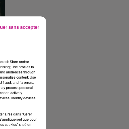
uer sans accepter
erest: Store and/or
tising; Use profiles to
tand audiences through
personalise content; Use
 fraud, and fix errors;
 may process personal
mation actively
ène
vices; Identify devices
rtenaires dans "Gérer
s'appliqueront que pour
les cookies" situé en
s-