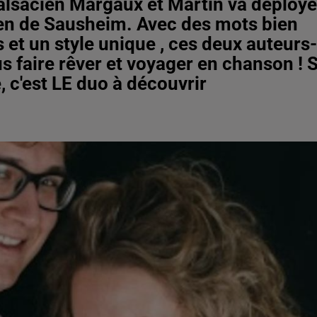
 alsacien Margaux et Martin va déploye
Eden de Sausheim. Avec des mots bien
 et un style unique , ces deux auteurs-
 faire rêver et voyager en chanson ! S
 c'est LE duo à découvrir