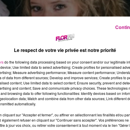
Contin
Le respect de votre vie privée est notre priorité
ers
do the following data processing based on your consent and/or our legitimate int
device; Use limited data to select advertising; Create profiles for personalised adver
vertising; Measure advertising performance; Measure content performance; Unders
ns of data from different sources; Develop and improve services; Create profiles to 
alised content; Use limited data to select content; Ensure security, prevent and detect
ertising and content; Save and communicate privacy choices. These technologies
and browsing data to offer following functionalities: Identify devices based on infor
Un an et demi que l’épidémie les prive de leur concert sur la sc
eolocation data; Match and combine data from other data sources; Link different de
edi 18 septembre, le couple d’Obernai va ouvrir sa boîte à
nsmitted automatically.
cliquant sur "Accepter et fermer", ou affiner en sélectionnant les finalités et/ou pa
 Un opus composé de 16 titres en tout.
 également refuser en cliquant sur "Continuer sans accepter". Vos préférences ne 
tre à jour vos choix, ou retirer votre consentement à tout moment via le lien "Gérer 
ez que c’est un couple sur scène comme dans la vie. Ces auteur