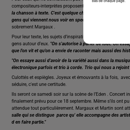
bas de chaque page.
compositeurs-interprètes proposent des chansons français
la chanson à texte. C'est quelque chose d'un peu engagé 
gens qui viennent nous voir en spectacle sont généralemen
sobrement Margaux .
Pour leur texte, les sujets d’inspirations sont variés. Marga
gens autour d’eux.
"On s'autorise à parler de tout. On essay
que l'on vit et qu'on a envie de raconter mais aussi des his
"On essaye aussi d'avoir de la variété aussi dans la musiq
électronique parfois et trio à corde. Trio qui nous a rejoint
Culottés et espiègles. Joyeux et émouvants à la fois, ave
séduire, c'est une certitude.
Ils seront ce samedi soir sur la scène de l’Eden . Concert
finalement prévu pour ce 18 septembre. Même s’ils ont pu se
attendue tout particulièrement. Margaux et Martin sont att
salle qui se distingue parce qu' elle accompagne des artis
d en faire partie."