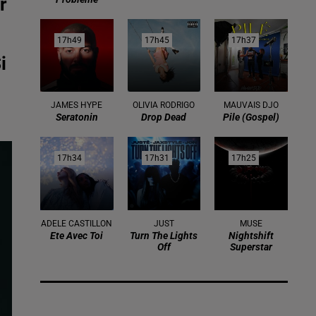
r
17h49
17h49
17h45
17h45
17h37
17h37
i
JAMES HYPE
OLIVIA RODRIGO
MAUVAIS DJO
Seratonin
Drop Dead
Pile (gospel)
17h34
17h34
17h31
17h31
17h25
17h25
ADELE CASTILLON
JUST
MUSE
Ete Avec Toi
Turn The Lights
Nightshift
Off
Superstar