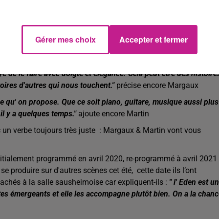
es avec des textes soignés et inspirés.
"Effectivement, on fait d
qu'on propose mais surtout quelque chose d'animé et enjoué. Le
t assez surpris. On fait un grand beau spectacle"
explique
Gérer mes choix
Accepter et fermer
ux et Martin s’inspirent de la vie, la leur mais aussi de celle des
e de le faire avec doigté et élégance. Cela peut être des histoire
toires d'autres qui nous touchent."
précise encore Margaux
ue qu' on propose. Que ce soit piano, guitare, musique aussi plus
 il y a quelques temps."
ajoute encore Martin
c un verbe toujours très juste : Margaux & Martin vont vous
 initialement programmé en avril 2020, re-programmé à avril 2021 
 produire sur d'autres scènes cet été, cette date ils l’ont
achés à la salle sausheimoise car expliquent-ils :
" l
' Eden est u
tes émergeants et elle les accompagne plutôt bien. On a la chanc