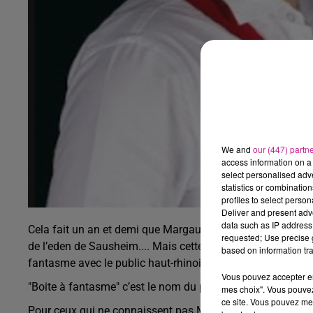
We and
our (447) partn
access information on a 
select personalised ad
statistics or combinatio
profiles to select person
Deliver and present adv
data such as IP address 
Cela fait un an et demi que Margaux et Martin patientent… 
requested; Use precise g
de l’eden de Sausheim....
Mais cette fois ça y est : ce sam
based on information tra
fantasme avec le public haut-rhinois !
Vous pouvez accepter en 
"Boite à fantasme" c’est le nom du premier album du duo.
mes choix". Vous pouvez
ce site. Vous pouvez met
Pour ceux qui ne connaissent pas Margaux et Martin, sach