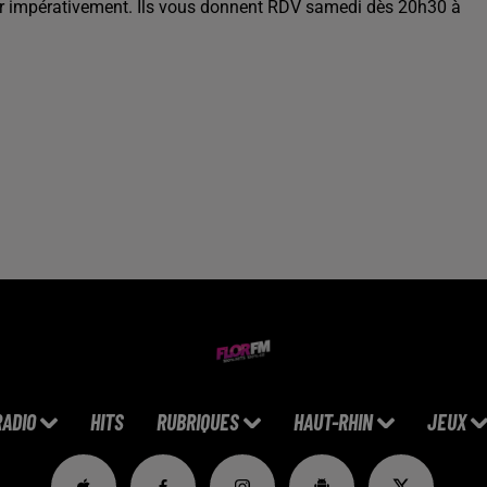
rir impérativement. Ils vous donnent RDV samedi dès 20h30 à
RADIO
HITS
RUBRIQUES
HAUT-RHIN
JEUX