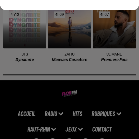
I Just Might
Show Me Love
Mi Chico
4h12
4h12
4h09
4h09
4h07
4h07
BTS
ZAHO
SLIMANE
Dynamite
Mauvais Caractere
Premiere Fois
ACCUEIL
RADIO
HITS
RUBRIQUES
HAUT-RHIN
JEUX
CONTACT