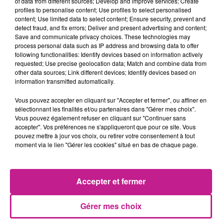
of data from different sources; Develop and improve services; Create
afficher son ventre rond.
profiles to personalise content; Use profiles to select personalised
TITRES DIFFUSÉS
content; Use limited data to select content; Ensure security, prevent and
Voir plus
detect fraud, and fix errors; Deliver and present advertising and content;
Save and communicate privacy choices. These technologies may
process personal data such as IP address and browsing data to offer
following functionalities: Identify devices based on information actively
4h30
4h30
4h27
4h27
4h24
4h24
requested; Use precise geolocation data; Match and combine data from
other data sources; Link different devices; Identify devices based on
information transmitted automatically.
Vous pouvez accepter en cliquant sur "Accepter et fermer", ou affiner en
sélectionnant les finalités et/ou partenaires dans "Gérer mes choix".
Vous pouvez également refuser en cliquant sur "Continuer sans
AMEL BENT
DR YARO
LYKKE LI
accepter". Vos préférences ne s'appliqueront que pour ce site. Vous
L'amour, Ca Se Donne
Atchiki
I Follow Rivers
pouvez mettre à jour vos choix, ou retirer votre consentement à tout
moment via le lien "Gérer les cookies" situé en bas de chaque page.
4h20
4h20
4h17
4h17
4h15
4h15
Accepter et fermer
Gérer mes choix
BRUNO MARS
WIZTHEMC
DJ GOJA