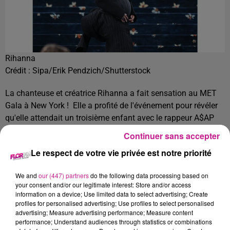
Rihanna
Crédit :
Sipa/Erik Pendzich/Shutterstock
La chanteuse et créatrice Rihanna a fait sensation au MET
Gala à New York ! Elle a profité de l'événement pour révéler
qu'elle attendait un troisième enfant avec le rappeur A$AP
Rocky.
L'artiste s'est d'abord mise en scène sur Instagram
Continuer sans accepter
marchant au milieu des voitures à New York, le ventre
Le respect de votre vie privée est notre priorité
arrondi bien visible, vêtue d'un ensemble bleu layette. ASAP
Rocky a ensuite confirmé qu’ils attendaient leur 3eme enfant
We and
our (447) partners
do the following data processing based on
lors de la cérémonie !
your consent and/or our legitimate interest: Store and/or access
information on a device; Use limited data to select advertising; Create
Ce n’est pas la première fois que le couple profite d’un
profiles for personalised advertising; Use profiles to select personalised
événement médiatique pour faire une telle annonce. Pour sa
advertising; Measure advertising performance; Measure content
deuxième grossesse, elle avait profité du Superbowl pour
performance; Understand audiences through statistics or combinations