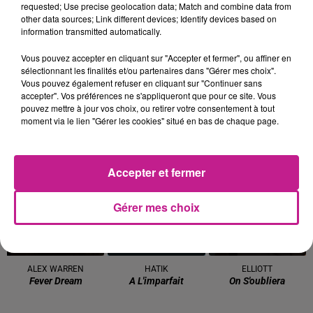
requested; Use precise geolocation data; Match and combine data from
T'aime
Dai Dai
other data sources; Link different devices; Identify devices based on
information transmitted automatically.
16h07
16h07
16h05
16h05
16h03
16h03
Vous pouvez accepter en cliquant sur "Accepter et fermer", ou affiner en
sélectionnant les finalités et/ou partenaires dans "Gérer mes choix".
Vous pouvez également refuser en cliquant sur "Continuer sans
accepter". Vos préférences ne s'appliqueront que pour ce site. Vous
pouvez mettre à jour vos choix, ou retirer votre consentement à tout
moment via le lien "Gérer les cookies" situé en bas de chaque page.
TAYC
MIKI
DJ YOUCEF
Girlfriend
Ca Pik Un Peu Quand
La Vie
Meme
Accepter et fermer
16h00
16h00
15h57
15h57
15h54
15h54
Gérer mes choix
ALEX WARREN
HATIK
ELLIOTT
Fever Dream
A L'imparfait
On S'oubliera