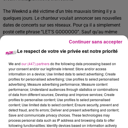
The Weeknd a été victime d’un très mauvais timing il y a
quelques jours. Le chanteur voulait annoncer ses nouvelles
dates de concerts sur ses réseaux. Pour ça il a simplement
posté cette phrase “LET’S GOOOOOO”. Sauf qu’au même
moment, la Russie a envahi l’Ukraine. Ce message a donc
Continuer sans accepter
été mal interprété. Depuis, The Weeknd s’est excusé et il a
Le respect de votre vie privée est notre priorité
remis à plus tard l’annonce de sa tournée.
TITRES DIFFUSÉS
Voir plus
We and
our (447) partners
do the following data processing based on
your consent and/or our legitimate interest: Store and/or access
information on a device; Use limited data to select advertising; Create
profiles for personalised advertising; Use profiles to select personalised
advertising; Measure advertising performance; Measure content
16h23
16h23
16h19
16h19
16h11
16h11
performance; Understand audiences through statistics or combinations
of data from different sources; Develop and improve services; Create
profiles to personalise content; Use profiles to select personalised
content; Use limited data to select content; Ensure security, prevent and
detect fraud, and fix errors; Deliver and present advertising and content;
Save and communicate privacy choices. These technologies may
process personal data such as IP address and browsing data to offer
SLIMANE
SHAKIRA FEAT. BURNA
TONES AND I
following functionalities: Identify devices based on information actively
Des Milliers De Je
Dance Monkey
BOY