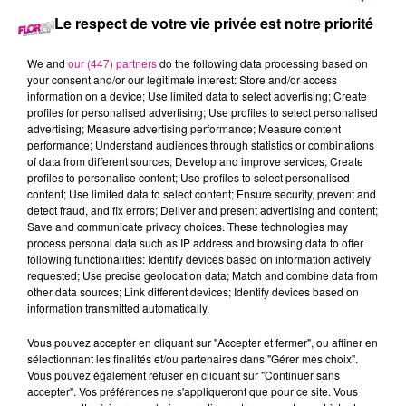
Le respect de votre vie privée est notre priorité
3 mars 2026 - 3 min 10 sec
We and
our (447) partners
do the following data processing based on
your consent and/or our legitimate interest: Store and/or access
68 NEWS DU 03 MARS
information on a device; Use limited data to select advertising; Create
profiles for personalised advertising; Use profiles to select personalised
advertising; Measure advertising performance; Measure content
performance; Understand audiences through statistics or combinations
Retrouvez les 68 news du 03 mars avec
Maisons Begi
, votre
of data from different sources; Develop and improve services; Create
constructeur à Réguisheim
profiles to personalise content; Use profiles to select personalised
content; Use limited data to select content; Ensure security, prevent and
detect fraud, and fix errors; Deliver and present advertising and content;
Save and communicate privacy choices. These technologies may
process personal data such as IP address and browsing data to offer
following functionalities: Identify devices based on information actively
requested; Use precise geolocation data; Match and combine data from
other data sources; Link different devices; Identify devices based on
information transmitted automatically.
Vous pouvez accepter en cliquant sur "Accepter et fermer", ou affiner en
TITRES DIFFUSÉS
sélectionnant les finalités et/ou partenaires dans "Gérer mes choix".
Vous pouvez également refuser en cliquant sur "Continuer sans
accepter". Vos préférences ne s'appliqueront que pour ce site. Vous