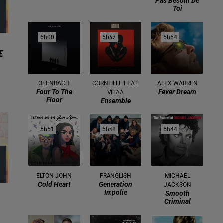
Pas Besoin De
Toi
6h00
6h00
5h57
5h57
5h54
5h54
E
OFENBACH
CORNEILLE FEAT.
ALEX WARREN
Four To The
Fever Dream
VITAA
Floor
Ensemble
5h51
5h51
5h48
5h48
5h44
5h44
ELTON JOHN
FRANGLISH
MICHAEL
Cold Heart
Generation
JACKSON
Impolie
Smooth
Criminal