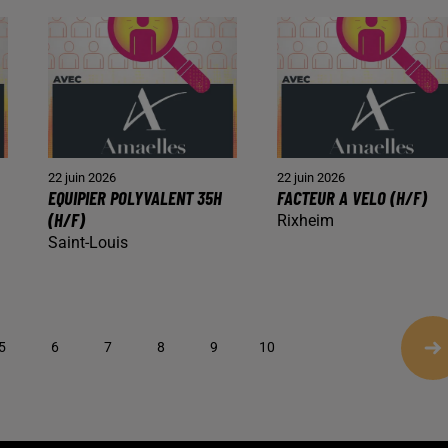
22 juin 2026
22 juin 2026
EQUIPIER POLYVALENT 35H
FACTEUR A VELO (H/F)
(H/F)
Rixheim
Saint-Louis
5
6
7
8
9
10