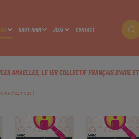
UES
HAUT-RHIN
JEUX
CONTACT
CES AMAELLES, LE 1ER COLLECTIF FRANÇAIS D’AIDE ET
ontactez nous !