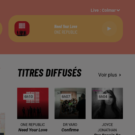
Live :
Colmar
Need Your Love
ONE REPUBLIC
TITRES DIFFUSÉS
Voir plus
6h10
6h10
6h07
6h07
6h04
6h04
ONE REPUBLIC
DR YARO
JOYCE
Need Your Love
Confirme
JONATHAN