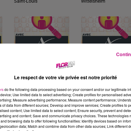
Saint-Louis
Wittelsheim
Contin
29 juin 2026
29 juin 2026
HÔTE D'ACCUEIL VENTE
BARMAN / BARMAID (H/F)
(H/F)
Guebwiller
Le respect de votre vie privée est notre priorité
Saint-Louis
ers
do the following data processing based on your consent and/or our legitimate int
device; Use limited data to select advertising; Create profiles for personalised adver
vertising; Measure advertising performance; Measure content performance; Unders
ns of data from different sources; Develop and improve services; Create profiles to 
alised content; Use limited data to select content; Ensure security, prevent and detect
ertising and content; Save and communicate privacy choices. These technologies
and browsing data to offer following functionalities: Identify devices based on infor
eolocation data; Match and combine data from other data sources; Link different de