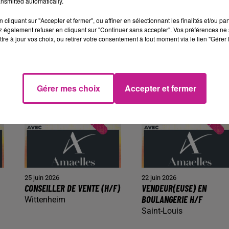
nsmitted automatically.
cliquant sur "Accepter et fermer", ou affiner en sélectionnant les finalités et/ou pa
29 juin 2026
25 juin 2026
 également refuser en cliquant sur "Continuer sans accepter". Vos préférences ne 
FACTEUR / FACTRICE
AGENT DE PRODUCTION
tre à jour vos choix, ou retirer votre consentement à tout moment via le lien "Gérer 
VOITURE (H/F)
AUTOMOBILE (H/F) (H/F)
Ferrette
Mulhouse
Gérer mes choix
Accepter et fermer
25 juin 2026
22 juin 2026
CONSEILLER DE VENTE (H/F)
VENDEUR(EUSE) EN
BOULANGERIE H/F
Wittenheim
Saint-Louis