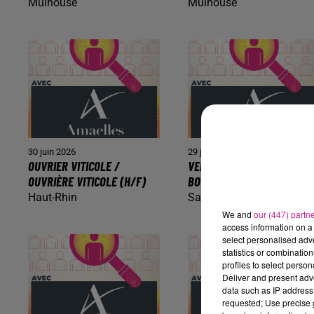
Mulhouse
Mulhouse
30 juin 2026
29 juin 2026
OUVRIER VITICOLE /
VENDEUR(SE) EN
OUVRIÈRE VITICOLE (H/F)
BOULANGERIE (H/F)
Haut-Rhin
Saint-Louis
We and
our (447) partn
access information on a 
select personalised ad
statistics or combinatio
profiles to select person
Deliver and present adv
data such as IP address 
requested; Use precise g