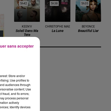
5h42
5h42
5h38
5h38
5h35
5h35
KEEN'V
CHRISTOPHE MAE
BEYONCE
Soleil Dans Ma
La Lune
Beautiful Liar
Tete
uer sans accepter
erest: Store and/or
tising; Use profiles to
tand audiences through
personalise content; Use
 fraud, and fix errors;
 may process personal
mation actively
vices; Identify devices