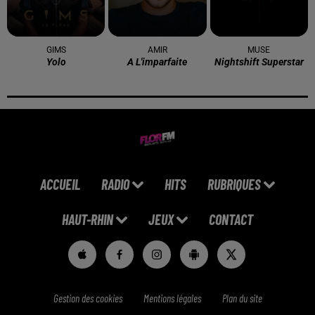
GIMS
AMIR
MUSE
Yolo
A L'imparfaite
Nightshift Superstar
ACCUEIL
RADIO
HITS
RUBRIQUES
HAUT-RHIN
JEUX
CONTACT
Gestion des cookies
Mentions légales
Plan du site