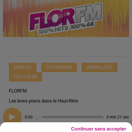
68NEWS
TERRANIMO
ANIMALERIE
HAUT RHIN
FLORFM
Les bons plans dans le Haut-Rhin
0:00
3 min 21 sec
Continuer sans accepter