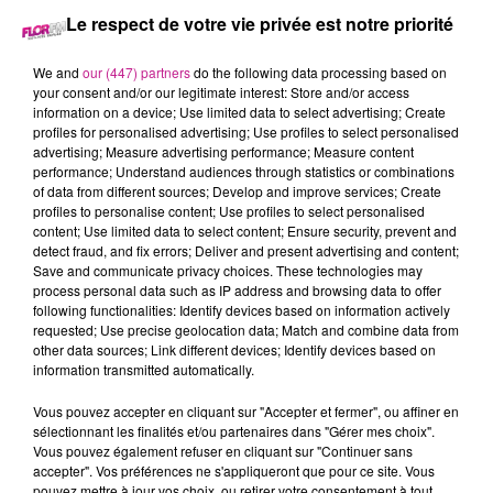
Le respect de votre vie privée est notre priorité
3 octobre 2025 - 3 min 21 sec
68 NEWS DU 03 OCTOBRE
We and
our (447) partners
do the following data processing based on
your consent and/or our legitimate interest: Store and/or access
information on a device; Use limited data to select advertising; Create
profiles for personalised advertising; Use profiles to select personalised
Retrouvez les 68 news du 03 octobre avec
Terranimo
advertising; Measure advertising performance; Measure content
Colmar, Sierentz et Burnhaupt-le-Haut, votre animalerie dans
performance; Understand audiences through statistics or combinations
of data from different sources; Develop and improve services; Create
le Haut-Rhin
profiles to personalise content; Use profiles to select personalised
content; Use limited data to select content; Ensure security, prevent and
detect fraud, and fix errors; Deliver and present advertising and content;
Save and communicate privacy choices. These technologies may
process personal data such as IP address and browsing data to offer
following functionalities: Identify devices based on information actively
requested; Use precise geolocation data; Match and combine data from
other data sources; Link different devices; Identify devices based on
information transmitted automatically.
Vous pouvez accepter en cliquant sur "Accepter et fermer", ou affiner en
TITRES DIFFUSÉS
sélectionnant les finalités et/ou partenaires dans "Gérer mes choix".
Vous pouvez également refuser en cliquant sur "Continuer sans
accepter". Vos préférences ne s'appliqueront que pour ce site. Vous
pouvez mettre à jour vos choix, ou retirer votre consentement à tout