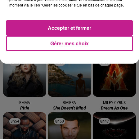
moment via le lien "Gérer les cookies" situé en bas de chaque page.
9h13
9h13
9h11
9h11
9h08
9h08
Accepter et fermer
Gérer mes choix
JUSTIN NOZUKA
DJ GOJA
CORNEILLE FEAT. VITAA
After Tonight
Mi Chico
Ensemble
9h05
9h05
9h03
9h03
8h57
8h57
EMMA
RIVIERA
MILEY CYRUS
Pitie
She Doesn't Mind
Dream As One
8h54
8h54
8h50
8h50
8h47
8h47