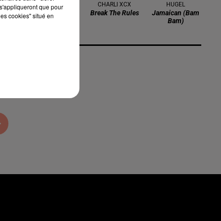
BTS
CHARLI XCX
HUGEL
s'appliqueront que pour
Swim
Break The Rules
Jamaican (bam
les cookies" situé en
Bam)