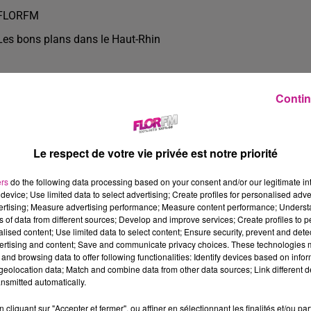
FLORFM
Les bons plans dans le Haut-Rhin
Contin
Le respect de votre vie privée est notre priorité
ers
do the following data processing based on your consent and/or our legitimate int
device; Use limited data to select advertising; Create profiles for personalised adver
vertising; Measure advertising performance; Measure content performance; Unders
ns of data from different sources; Develop and improve services; Create profiles to 
alised content; Use limited data to select content; Ensure security, prevent and detect
ertising and content; Save and communicate privacy choices. These technologies
and browsing data to offer following functionalities: Identify devices based on infor
3 min 47 
eolocation data; Match and combine data from other data sources; Link different de
nsmitted automatically.
cliquant sur "Accepter et fermer", ou affiner en sélectionnant les finalités et/ou pa