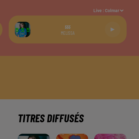
Live :
Colmar
555
MELISSA
TITRES DIFFUSÉS