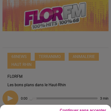
68NEWS
TERRANIMO
ANIMALERIE
HAUT RHIN
FLORFM
Les bons plans dans le Haut-Rhin
0:00
3 min
Continuer sans accepter