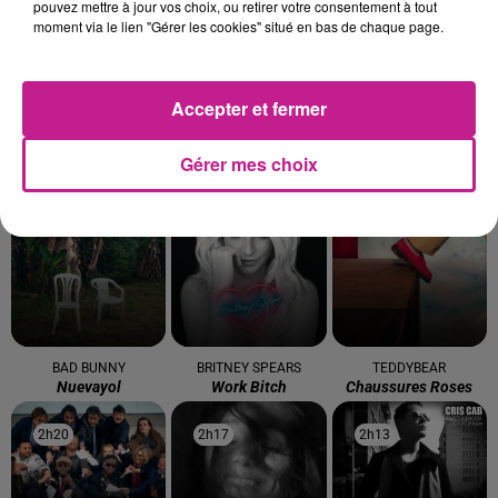
pouvez mettre à jour vos choix, ou retirer votre consentement à tout
2h40
2h40
2h37
2h37
2h33
2h33
moment via le lien "Gérer les cookies" situé en bas de chaque page.
Accepter et fermer
ELLIOTT
RIVIERA
MILEY CYRUS
Gérer mes choix
On S'oubliera
She Doesn't Mind
End Of The World
2h30
2h30
2h26
2h26
2h23
2h23
BAD BUNNY
BRITNEY SPEARS
TEDDYBEAR
Nuevayol
Work Bitch
Chaussures Roses
2h20
2h20
2h17
2h17
2h13
2h13