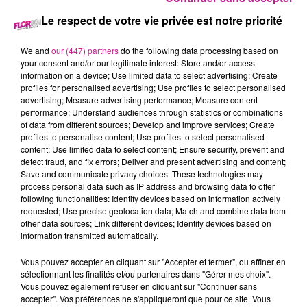
Le respect de votre vie privée est notre priorité
9 octobre 2025 - 3 min
68 NEWS DU 09 OCTOBRE
We and
our (447) partners
do the following data processing based on
your consent and/or our legitimate interest: Store and/or access
information on a device; Use limited data to select advertising; Create
profiles for personalised advertising; Use profiles to select personalised
Retrouvez les 68 news du 09 octobre avec
Terranimo
advertising; Measure advertising performance; Measure content
Colmar, Sierentz et Burnhaupt-le-Haut, votre animalerie dans
performance; Understand audiences through statistics or combinations
le Haut-Rhin
of data from different sources; Develop and improve services; Create
profiles to personalise content; Use profiles to select personalised
content; Use limited data to select content; Ensure security, prevent and
detect fraud, and fix errors; Deliver and present advertising and content;
Save and communicate privacy choices. These technologies may
process personal data such as IP address and browsing data to offer
following functionalities: Identify devices based on information actively
requested; Use precise geolocation data; Match and combine data from
other data sources; Link different devices; Identify devices based on
information transmitted automatically.
TITRES DIFFUSÉS
Vous pouvez accepter en cliquant sur "Accepter et fermer", ou affiner en
sélectionnant les finalités et/ou partenaires dans "Gérer mes choix".
Vous pouvez également refuser en cliquant sur "Continuer sans
accepter". Vos préférences ne s'appliqueront que pour ce site. Vous