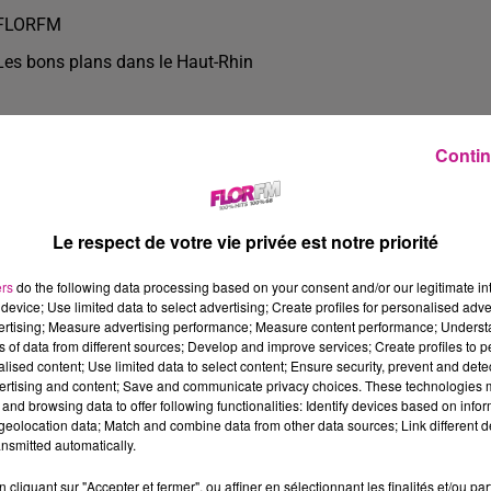
FLORFM
Les bons plans dans le Haut-Rhin
Contin
Le respect de votre vie privée est notre priorité
ers
do the following data processing based on your consent and/or our legitimate int
device; Use limited data to select advertising; Create profiles for personalised adver
vertising; Measure advertising performance; Measure content performance; Unders
ns of data from different sources; Develop and improve services; Create profiles to 
alised content; Use limited data to select content; Ensure security, prevent and detect
ertising and content; Save and communicate privacy choices. These technologies
and browsing data to offer following functionalities: Identify devices based on infor
3 min 42 
eolocation data; Match and combine data from other data sources; Link different de
nsmitted automatically.
cliquant sur "Accepter et fermer", ou affiner en sélectionnant les finalités et/ou pa