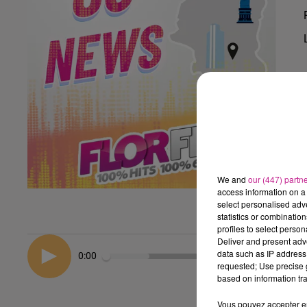
We and
our (447) partn
access information on a 
select personalised ad
statistics or combinatio
profiles to select person
Deliver and present adv
data such as IP address 
0:00
requested; Use precise g
based on information tra
Vous pouvez accepter en 