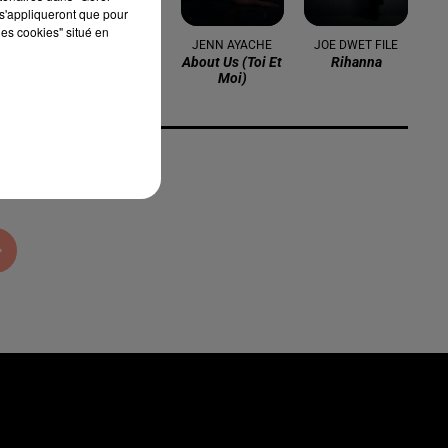
s'appliqueront que pour
les cookies" situé en
JUSTIN BIEBER
JENN AYACHE
JOE DWET FILE
What Do You
About Us (toi Et
Rihanna
Mean ?
Moi)