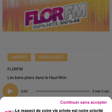
68NEWS
MAISON BEGI
FLORFM
Les bons plans dans le Haut-Rhin
0:00
3 min 3 sec
Continuer sans accepter
Le respect de votre vie privée est notre priorité