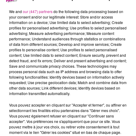
12 janvier 2024 - 3 min 3 sec
68 NEWS DU 12 JANVIER
We and
our (447) partners
do the following data processing based on
your consent and/or our legitimate interest: Store and/or access
information on a device; Use limited data to select advertising; Create
profiles for personalised advertising; Use profiles to select personalised
Retrouvez les 68 news du 12 janvier avec
Maisons Begi
,
advertising; Measure advertising performance; Measure content
constructeur de maisons dans le Haut-Rhin.
performance; Understand audiences through statistics or combinations
of data from different sources; Develop and improve services; Create
profiles to personalise content; Use profiles to select personalised
content; Use limited data to select content; Ensure security, prevent and
detect fraud, and fix errors; Deliver and present advertising and content;
Save and communicate privacy choices. These technologies may
process personal data such as IP address and browsing data to offer
following functionalities: Identify devices based on information actively
requested; Use precise geolocation data; Match and combine data from
other data sources; Link different devices; Identify devices based on
information transmitted automatically.
TITRES DIFFUSÉS
Vous pouvez accepter en cliquant sur "Accepter et fermer", ou affiner en
sélectionnant les finalités et/ou partenaires dans "Gérer mes choix".
Vous pouvez également refuser en cliquant sur "Continuer sans
accepter". Vos préférences ne s'appliqueront que pour ce site. Vous
9h26
9h26
9h23
9h23
9h21
9h21
pouvez mettre à jour vos choix, ou retirer votre consentement à tout
moment via le lien "Gérer les cookies" situé en bas de chaque page.