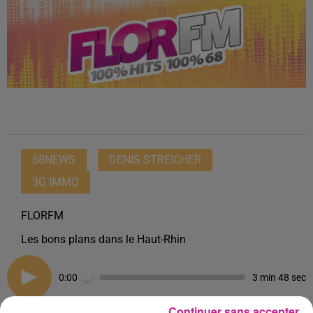
68NEWS
DENIS STREICHER
3G IMMO
FLORFM
Les bons plans dans le Haut-Rhin
0:00
3 min 48 sec
Continuer sans accepter