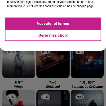
pouvez mettre à jour vos choix, ou retirer votre consentement à tout
8h20
8h20
8h19
8h19
8h14
8h14
moment via le lien "Gérer les cookies" situé en bas de chaque page.
Accepter et fermer
SHAKIRA FEAT. BURNA
DAMIANO DAVID
JUST
Gérer mes choix
Next Summer
Turn The Lights Off
BOY
Dai Dai
8h10
8h10
8h06
8h06
8h03
8h03
BIRDY
TAYC
AMEL BENT
Wings
Girlfriend
L'amour, Ca Se Donne
7h57
7h57
7h53
7h53
7h50
7h50