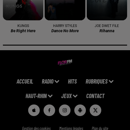
KUNGS
HARRY STYLES
JOE DWET FILE
Be Right Here
Dance No More
Rihanna
ACCUEIL
RADIO
HITS
RUBRIQUES
HAUT-RHIN
JEUX
CONTACT
Gestion des cookies
Mentions légales
Plan du site