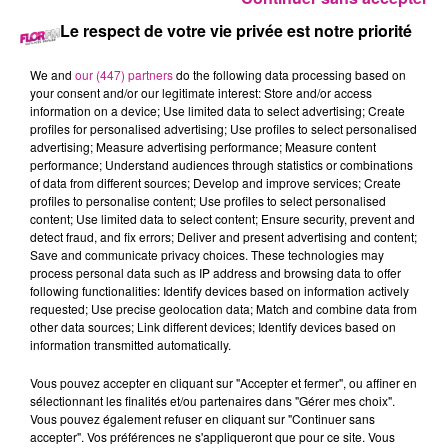
Le respect de votre vie privée est notre priorité
14 février 2024 - 3 min 48 sec
68 NEWS DU 14 FEVRIER
We and
our (447) partners
do the following data processing based on
your consent and/or our legitimate interest: Store and/or access
information on a device; Use limited data to select advertising; Create
Retrouvez les 68 news du 14 fevrier, avec
Denis Streicher 3G
profiles for personalised advertising; Use profiles to select personalised
advertising; Measure advertising performance; Measure content
Immo
, votre spécialiste en immobiler dans le secteur de
performance; Understand audiences through statistics or combinations
Guebwiller, Ensisheim, Colmar et environs.
of data from different sources; Develop and improve services; Create
profiles to personalise content; Use profiles to select personalised
content; Use limited data to select content; Ensure security, prevent and
detect fraud, and fix errors; Deliver and present advertising and content;
Save and communicate privacy choices. These technologies may
process personal data such as IP address and browsing data to offer
following functionalities: Identify devices based on information actively
requested; Use precise geolocation data; Match and combine data from
other data sources; Link different devices; Identify devices based on
information transmitted automatically.
TITRES DIFFUSÉS
Vous pouvez accepter en cliquant sur "Accepter et fermer", ou affiner en
sélectionnant les finalités et/ou partenaires dans "Gérer mes choix".
Vous pouvez également refuser en cliquant sur "Continuer sans
accepter". Vos préférences ne s'appliqueront que pour ce site. Vous