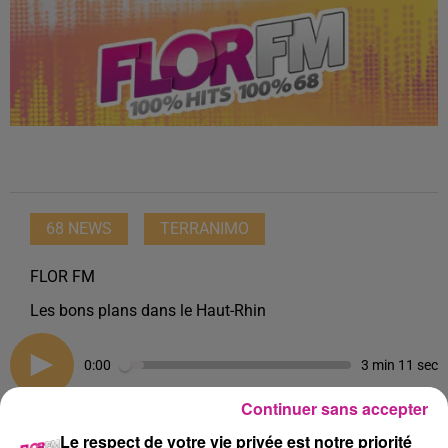
68 NEWS
TERRANIMO
FLOR FM
Les bons plans dans le Haut-Rhin
0:00
3 min 11 sec
Continuer sans accepter
Le respect de votre vie privée est notre priorité