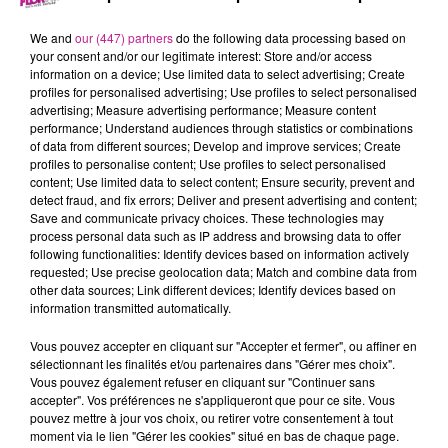
14 juin 2023 - 3 min 11 sec
68 NEWS DU 14 JUIN
We and
our (447) partners
do the following data processing based on
your consent and/or our legitimate interest: Store and/or access
information on a device; Use limited data to select advertising; Create
profiles for personalised advertising; Use profiles to select personalised
Retrouvez le 68 news du 14 juin avec
Terranimo
Burnhaupt-
advertising; Measure advertising performance; Measure content
le-Haut, votre animalerie dans le Haut-Rhin
performance; Understand audiences through statistics or combinations
of data from different sources; Develop and improve services; Create
profiles to personalise content; Use profiles to select personalised
content; Use limited data to select content; Ensure security, prevent and
detect fraud, and fix errors; Deliver and present advertising and content;
Save and communicate privacy choices. These technologies may
process personal data such as IP address and browsing data to offer
following functionalities: Identify devices based on information actively
requested; Use precise geolocation data; Match and combine data from
other data sources; Link different devices; Identify devices based on
information transmitted automatically.
TITRES DIFFUSÉS
Vous pouvez accepter en cliquant sur "Accepter et fermer", ou affiner en
sélectionnant les finalités et/ou partenaires dans "Gérer mes choix".
Vous pouvez également refuser en cliquant sur "Continuer sans
accepter". Vos préférences ne s'appliqueront que pour ce site. Vous
9h43
9h43
9h36
9h36
9h33
9h33
pouvez mettre à jour vos choix, ou retirer votre consentement à tout
moment via le lien "Gérer les cookies" situé en bas de chaque page.