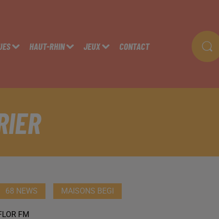
UES
HAUT-RHIN
JEUX
CONTACT
RIER
68 NEWS
MAISONS BEGI
FLOR FM