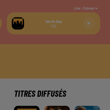
Live :
Colmar
Take Me Away
TIBZ
TITRES DIFFUSÉS