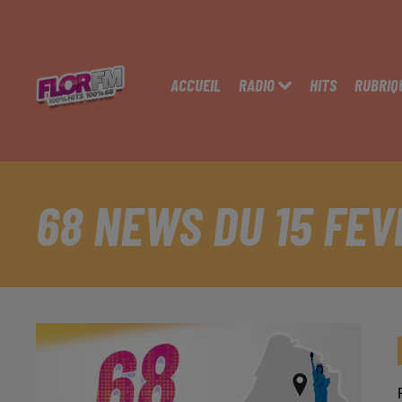
ACCUEIL
RADIO
HITS
RUBRIQ
68 NEWS DU 15 FEV