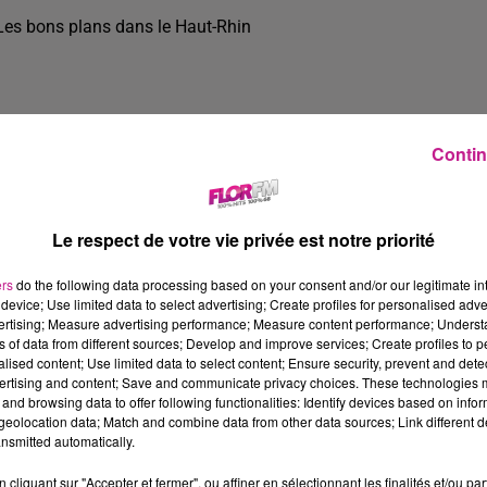
Les bons plans dans le Haut-Rhin
Contin
Le respect de votre vie privée est notre priorité
ers
do the following data processing based on your consent and/or our legitimate int
device; Use limited data to select advertising; Create profiles for personalised adver
vertising; Measure advertising performance; Measure content performance; Unders
ns of data from different sources; Develop and improve services; Create profiles to 
alised content; Use limited data to select content; Ensure security, prevent and detect
ertising and content; Save and communicate privacy choices. These technologies
and browsing data to offer following functionalities: Identify devices based on infor
4 min 2 
eolocation data; Match and combine data from other data sources; Link different de
nsmitted automatically.
cliquant sur "Accepter et fermer", ou affiner en sélectionnant les finalités et/ou pa