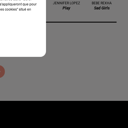
MILEY CYRUS
JENNIFER LOPEZ
BEBE REXHA
s'appliqueront que pour
Younger You
Play
Sad Girls
les cookies" situé en