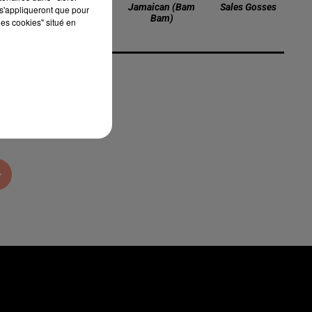
Passe Par Chez
Jamaican (bam
Sales Gosses
s'appliqueront que pour
Moi
Bam)
les cookies" situé en