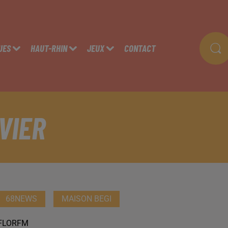
UES
HAUT-RHIN
JEUX
CONTACT
VIER
68NEWS
MAISON BEGI
FLORFM