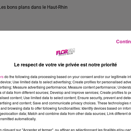
Les bons plans dans le Haut-Rhin
Contin
Le respect de votre vie privée est notre priorité
ers
do the following data processing based on your consent and/or our legitimate int
device; Use limited data to select advertising; Create profiles for personalised adver
vertising; Measure advertising performance; Measure content performance; Unders
ns of data from different sources; Develop and improve services; Create profiles to 
alised content; Use limited data to select content; Ensure security, prevent and detect
ertising and content; Save and communicate privacy choices. These technologies
and browsing data to offer following functionalities: Identify devices based on infor
3 min 2 
eolocation data; Match and combine data from other data sources; Link different de
nsmitted automatically.
cliquant sur "Accepter et fermer", ou affiner en sélectionnant les finalités et/ou pa