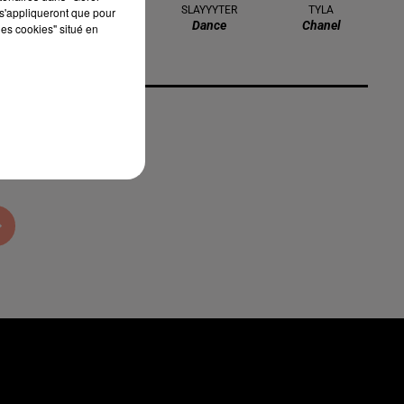
RED HOT CHILI
SLAYYYTER
TYLA
s'appliqueront que pour
Dance
Chanel
PEPPERS
les cookies" situé en
Otherside