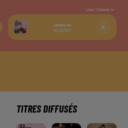
Live :
Colmar
Lalalove You
BB BRUNES
TITRES DIFFUSÉS