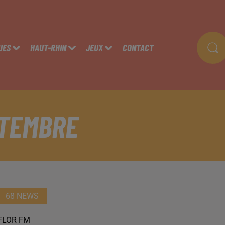
UES
HAUT-RHIN
JEUX
CONTACT
PTEMBRE
68 NEWS
FLOR FM