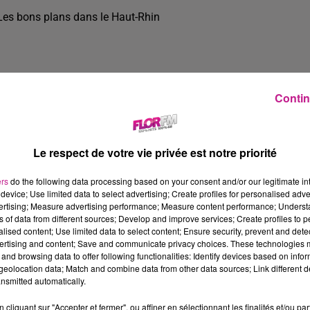
Les bons plans dans le Haut-Rhin
Contin
Le respect de votre vie privée est notre priorité
ers
do the following data processing based on your consent and/or our legitimate int
device; Use limited data to select advertising; Create profiles for personalised adver
vertising; Measure advertising performance; Measure content performance; Unders
ns of data from different sources; Develop and improve services; Create profiles to 
alised content; Use limited data to select content; Ensure security, prevent and detect
ertising and content; Save and communicate privacy choices. These technologies
and browsing data to offer following functionalities: Identify devices based on infor
3 min 25 
eolocation data; Match and combine data from other data sources; Link different de
nsmitted automatically.
cliquant sur "Accepter et fermer", ou affiner en sélectionnant les finalités et/ou pa