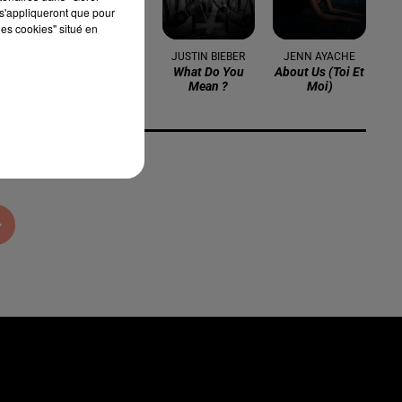
s'appliqueront que pour
les cookies" situé en
OLIVIA RODRIGO
JUSTIN BIEBER
JENN AYACHE
Drop Dead
What Do You
About Us (toi Et
Mean ?
Moi)