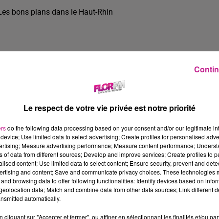
Les bons plans dans le Haut-Rhin
Contin
Le respect de votre vie privée est notre priorité
ers
do the following data processing based on your consent and/or our legitimate int
device; Use limited data to select advertising; Create profiles for personalised adver
vertising; Measure advertising performance; Measure content performance; Unders
ns of data from different sources; Develop and improve services; Create profiles to 
alised content; Use limited data to select content; Ensure security, prevent and detect
ertising and content; Save and communicate privacy choices. These technologies
and browsing data to offer following functionalities: Identify devices based on infor
3 min 10 
eolocation data; Match and combine data from other data sources; Link different de
nsmitted automatically.
cliquant sur "Accepter et fermer", ou affiner en sélectionnant les finalités et/ou pa