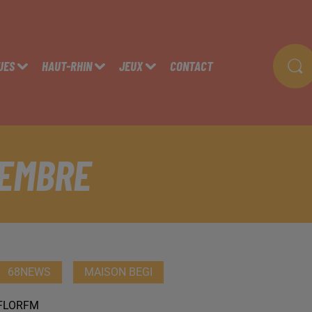
UES
HAUT-RHIN
JEUX
CONTACT
CEMBRE
68NEWS
MAISON BEGI
FLORFM