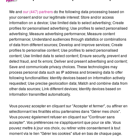
16 juillet 2024 - 3 min 11 sec
68 NEWS DU 16 JUILLET
We and
our (447) partners
do the following data processing based on
your consent and/or our legitimate interest: Store and/or access
information on a device; Use limited data to select advertising; Create
profiles for personalised advertising; Use profiles to select personalised
Retrouvez les 68 news du 16 juillet avec
Bagel Corner,
centre
advertising; Measure advertising performance; Measure content
commercial Cora Houssen, entrée 4
performance; Understand audiences through statistics or combinations
of data from different sources; Develop and improve services; Create
profiles to personalise content; Use profiles to select personalised
content; Use limited data to select content; Ensure security, prevent and
detect fraud, and fix errors; Deliver and present advertising and content;
Save and communicate privacy choices. These technologies may
process personal data such as IP address and browsing data to offer
following functionalities: Identify devices based on information actively
requested; Use precise geolocation data; Match and combine data from
other data sources; Link different devices; Identify devices based on
information transmitted automatically.
TITRES DIFFUSÉS
Vous pouvez accepter en cliquant sur "Accepter et fermer", ou affiner en
sélectionnant les finalités et/ou partenaires dans "Gérer mes choix".
Vous pouvez également refuser en cliquant sur "Continuer sans
accepter". Vos préférences ne s'appliqueront que pour ce site. Vous
3h08
3h08
3h06
3h06
3h03
3h03
pouvez mettre à jour vos choix, ou retirer votre consentement à tout
moment via le lien "Gérer les cookies" situé en bas de chaque page.