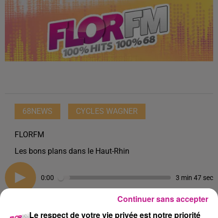
68NEWS
CYCLES WAGNER
FLORFM
Les bons plans dans le Haut-Rhin
0:00
3 min 47 sec
Continuer sans accepter
Le respect de votre vie privée est notre priorité