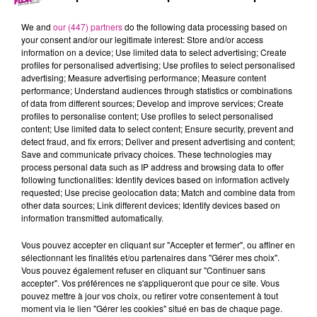
18 août 2023 - 3 min 47 sec
68 NEWS DU 18 AOUT
We and
our (447) partners
do the following data processing based on
your consent and/or our legitimate interest: Store and/or access
information on a device; Use limited data to select advertising; Create
profiles for personalised advertising; Use profiles to select personalised
Retrouvez les 68 news du 18 août avec
Cycles Wagner à
advertising; Measure advertising performance; Measure content
Ingersheim
, vente et entretien de tous types de vélos.
performance; Understand audiences through statistics or combinations
of data from different sources; Develop and improve services; Create
profiles to personalise content; Use profiles to select personalised
content; Use limited data to select content; Ensure security, prevent and
detect fraud, and fix errors; Deliver and present advertising and content;
Save and communicate privacy choices. These technologies may
process personal data such as IP address and browsing data to offer
following functionalities: Identify devices based on information actively
requested; Use precise geolocation data; Match and combine data from
other data sources; Link different devices; Identify devices based on
information transmitted automatically.
TITRES DIFFUSÉS
Vous pouvez accepter en cliquant sur "Accepter et fermer", ou affiner en
sélectionnant les finalités et/ou partenaires dans "Gérer mes choix".
Vous pouvez également refuser en cliquant sur "Continuer sans
accepter". Vos préférences ne s'appliqueront que pour ce site. Vous
8h26
8h26
8h23
8h23
8h19
8h19
pouvez mettre à jour vos choix, ou retirer votre consentement à tout
moment via le lien "Gérer les cookies" situé en bas de chaque page.