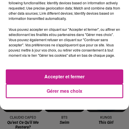
following functionalities: Identify devices based on information actively
FALL OUT BOY
ANGELE
BEBE REXHA
requested; Use precise geolocation data; Match and combine data from
This Ain't A Scene, It's
Dis-Le
New Religion
other data sources; Link different devices; Identify devices based on
An Arms Race
information transmitted automatically.
7h14
7h14
7h11
7h11
7h08
7h08
Vous pouvez accepter en cliquant sur "Accepter et fermer", ou affiner en
sélectionnant les finalités et/ou partenaires dans "Gérer mes choix".
Vous pouvez également refuser en cliquant sur "Continuer sans
accepter". Vos préférences ne s'appliqueront que pour ce site. Vous
pouvez mettre à jour vos choix, ou retirer votre consentement à tout
moment via le lien "Gérer les cookies" situé en bas de chaque page.
TAYC
MYLES SMITH
OFENBACH
D O D O
Drive Safe
Four To The Floor
Accepter et fermer
7h05
7h05
7h02
7h02
6h57
6h57
Gérer mes choix
CLAUDIO CAPEO
BTS
KUNGS
Qu'est Ce Qu'il Me
Swim
This Girl
Restera?