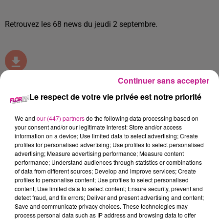
Retrouvez les 68 news du jeudi 2 septembre.
Continuer sans accepter
Le respect de votre vie privée est notre priorité
We and
our (447) partners
do the following data processing based on
TITRES DIFFUSÉS
your consent and/or our legitimate interest: Store and/or access
information on a device; Use limited data to select advertising; Create
profiles for personalised advertising; Use profiles to select personalised
advertising; Measure advertising performance; Measure content
performance; Understand audiences through statistics or combinations
7h27
7h27
7h23
7h23
7h20
7h20
of data from different sources; Develop and improve services; Create
profiles to personalise content; Use profiles to select personalised
content; Use limited data to select content; Ensure security, prevent and
detect fraud, and fix errors; Deliver and present advertising and content;
Save and communicate privacy choices. These technologies may
process personal data such as IP address and browsing data to offer