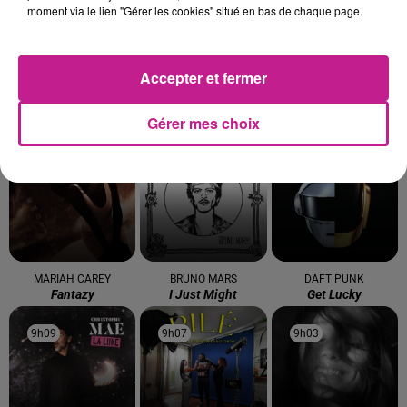
moment via le lien "Gérer les cookies" situé en bas de chaque page.
Accepter et fermer
BAD BUNNY
STYLETO
LUCENZO
Gérer mes choix
Nuevayol
Probleme Probleme
Limoncello
9h23
9h23
9h19
9h19
9h12
9h12
MARIAH CAREY
BRUNO MARS
DAFT PUNK
Fantazy
I Just Might
Get Lucky
9h09
9h09
9h07
9h07
9h03
9h03