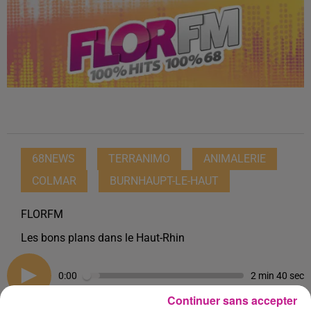
68NEWS
TERRANIMO
ANIMALERIE
COLMAR
BURNHAUPT-LE-HAUT
FLORFM
Les bons plans dans le Haut-Rhin
0:00
2 min 40 sec
Continuer sans accepter