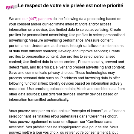
Le respect de votre vie privée est notre priorité
20 juin 2024 - 2 min 40 sec
We and
our (447) partners
do the following data processing based on
68 NEWS DU 20 JUIN
your consent and/or our legitimate interest: Store and/or access
information on a device; Use limited data to select advertising; Create
profiles for personalised advertising; Use profiles to select personalised
Retrouvez les 68 news du 20 juin avec
Terranimo
Colmar et
advertising; Measure advertising performance; Measure content
performance; Understand audiences through statistics or combinations
Burnhaupt-le-Haut, votre animalerie dans le Haut-Rhin
of data from different sources; Develop and improve services; Create
profiles to personalise content; Use profiles to select personalised
content; Use limited data to select content; Ensure security, prevent and
detect fraud, and fix errors; Deliver and present advertising and content;
Save and communicate privacy choices. These technologies may
process personal data such as IP address and browsing data to offer
following functionalities: Identify devices based on information actively
requested; Use precise geolocation data; Match and combine data from
other data sources; Link different devices; Identify devices based on
information transmitted automatically.
TITRES DIFFUSÉS
Vous pouvez accepter en cliquant sur "Accepter et fermer", ou affiner en
sélectionnant les finalités et/ou partenaires dans "Gérer mes choix".
Vous pouvez également refuser en cliquant sur "Continuer sans
accepter". Vos préférences ne s'appliqueront que pour ce site. Vous
9h36
9h36
9h33
9h33
9h27
9h27
pouvez mettre à jour vos choix, ou retirer votre consentement à tout