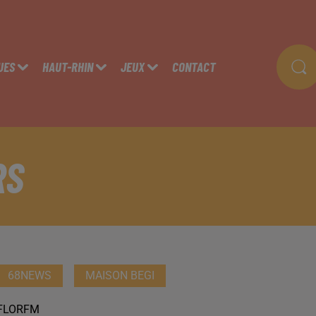
UES
HAUT-RHIN
JEUX
CONTACT
RS
68NEWS
MAISON BEGI
FLORFM