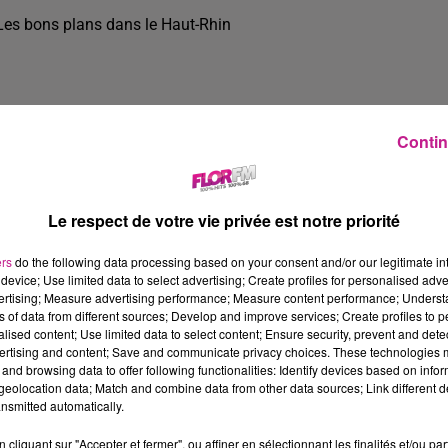
Les bons plans dans le Haut-Rhin
Contin
Le respect de votre vie privée est notre priorité
ers
do the following data processing based on your consent and/or our legitimate int
device; Use limited data to select advertising; Create profiles for personalised adver
vertising; Measure advertising performance; Measure content performance; Unders
ns of data from different sources; Develop and improve services; Create profiles to 
alised content; Use limited data to select content; Ensure security, prevent and detect
ertising and content; Save and communicate privacy choices. These technologies
and browsing data to offer following functionalities: Identify devices based on infor
3 
eolocation data; Match and combine data from other data sources; Link different de
nsmitted automatically.
cliquant sur "Accepter et fermer", ou affiner en sélectionnant les finalités et/ou pa