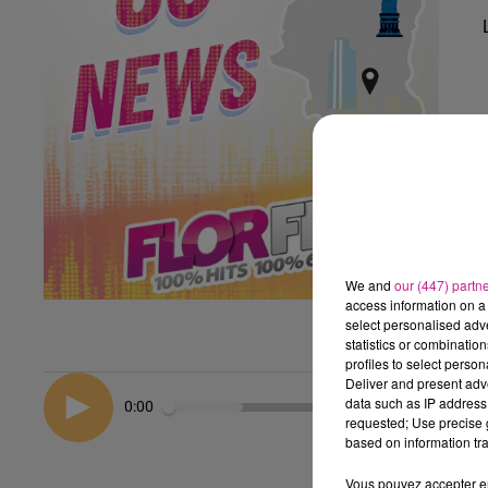
We and
our (447) partn
access information on a 
select personalised ad
statistics or combinatio
profiles to select person
Deliver and present adv
data such as IP address 
0:00
requested; Use precise g
based on information tra
Vous pouvez accepter en 