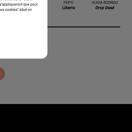
OFENBACH
PEP'S
OLIVIA RODRIGO
s'appliqueront que pour
Four To The
Liberta
Drop Dead
les cookies" situé en
Floor